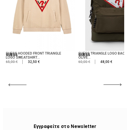
GUESS HOODED FRONT TRIANGLE
GUESS TRIANGLE LOGO BACKP
GUESS
GUESS
LOGO SWEATSHIRT...
OLIVE...
65,00 €
32,50 €
60,00 €
48,00 €
Εγγραφείτε στο Newsletter