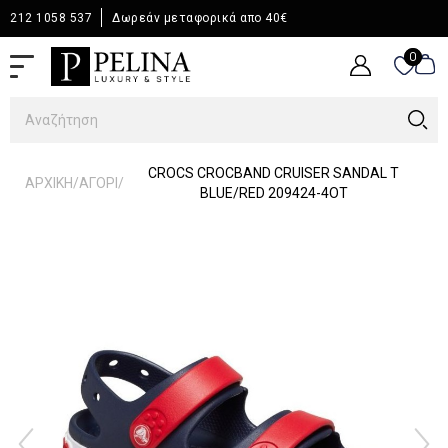
212 1058 537
Δωρεάν μεταφορικά απο 40€
0
0
CROCS CROCBAND CRUISER SANDAL T
/
/
ΑΡΧΙΚΉ
ΑΓΟΡΙ
BLUE/RED 209424-4OT