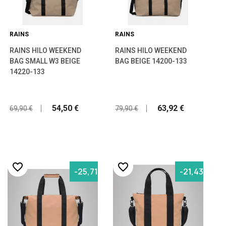
RAINS
RAINS
RAINS HILO WEEKEND
RAINS HILO WEEKEND
BAG SMALL W3 BEIGE
BAG BEIGE 14200-133
14220-133
54,50 €
63,92 €
69,90 €
79,90 €
favorite_border
favorite_border
-25,71%
-21,43%