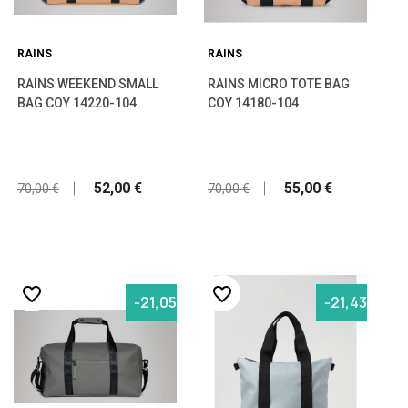
RAINS
RAINS
RAINS WEEKEND SMALL
RAINS MICRO TOTE BAG
BAG COY 14220-104
COY 14180-104
52,00 €
55,00 €
70,00 €
70,00 €
favorite_border
favorite_border
-21,05%
-21,43%