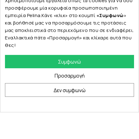
Χρησιμοποιούμε εργαλεία όπως τα cookies για να σου
προσφέρουμε μία κορυφαία προσωποποιημένη
εμπειρία Pelina.Κάνε «κλικ» στο κουμπί
«Συμφωνώ
»
και βοήθησέ μας να προσαρμόσουμε τις προτάσεις
Εταιρεία
μας αποκλειστικά στο περιεχόμενο που σε ενδιαφέρει.
Εναλλακτικά πάτα «Προσαρμογή» και κλίκαρε αυτά που
θες!
Κατηγορίες
Συμφωνώ
Προσαρμογή
Δεν συμφωνώ
© Copyright 2024 PELINA. All rights reserved.
eshop by Synergic Software