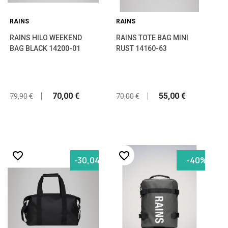
RAINS
RAINS
RAINS HILO WEEKEND
RAINS TOTE BAG MINI
BAG BLACK 14200-01
RUST 14160-63
70,00 €
55,00 €
79,90 €
70,00 €
favorite_border
favorite_border
-30,04%
-40%