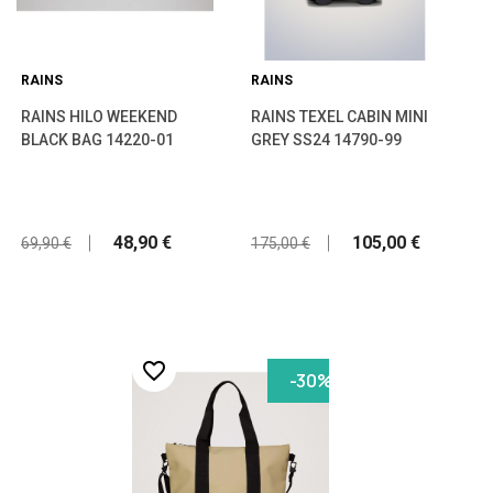
RAINS
RAINS
RAINS HILO WEEKEND
RAINS TEXEL CABIN MINI
BLACK BAG 14220-01
GREY SS24 14790-99
48,90 €
105,00 €
69,90 €
175,00 €
favorite_border
-30%