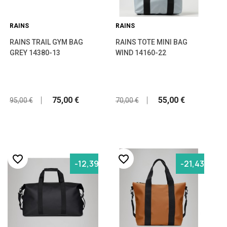
RAINS
RAINS
RAINS TRAIL GYM BAG
RAINS TOTE MINI BAG
GREY 14380-13
WIND 14160-22
75,00 €
55,00 €
95,00 €
70,00 €
favorite_border
favorite_border
-12,39%
-21,43%