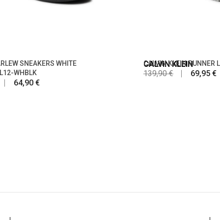
RLEW SNEAKERS WHITE
CALVIN KLEIN
CALVIN KLEIN RUNNER L
L12-WHBLK
139,90 €
69,95 €
64,90 €