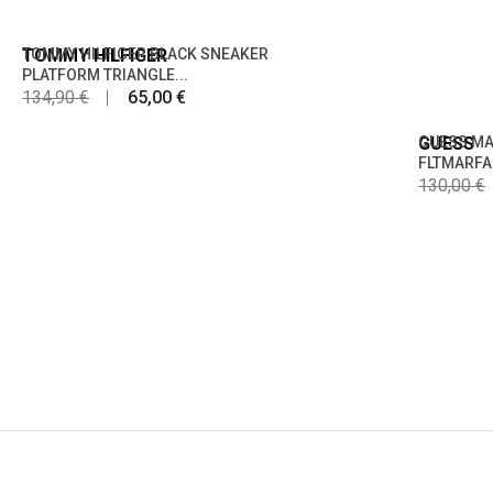
TOMMY HILFIGER
TOMMY HILFIGER BLACK SNEAKER
PLATFORM TRIANGLE...
134,90 €
65,00 €
GUESS
GUESS MA
FLTMARFA
130,00 €