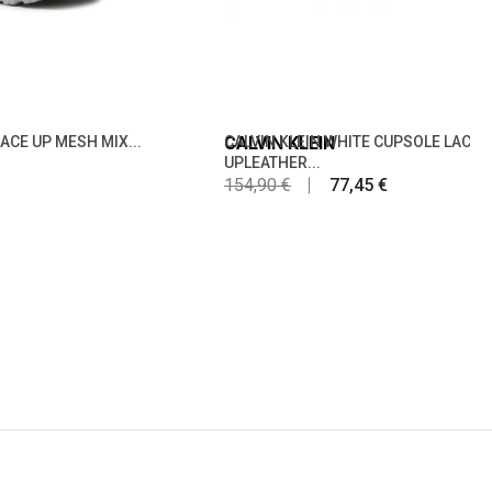
ACE UP MESH MIX...
CALVIN KLEIN
CALVIN KLEIN WHITE CUPSOLE LACE
UPLEATHER...
154,90 €
77,45 €