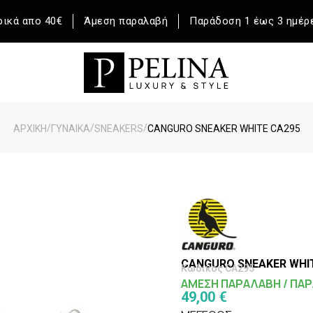
ικά απο 40€
Άμεση παραλαβή
Παράδοση 1 έως 3 ημέρ
/
/
/
ΑΡΧΙΚΉ
ΓΥΝΑΙΚΑ
SNEAKERS
CANGURO SNEAKER WHITE CA295
CANGURO SNEAKER WHI
Κωδικός CA295
ΑΜΕΣΗ ΠΑΡΑΛΑΒΗ / ΠΑΡ
49,00 €