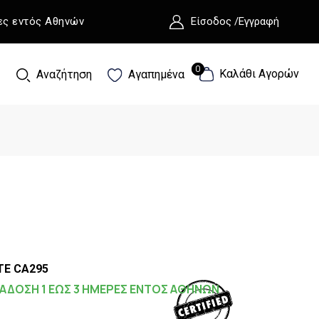
ες εντός Αθηνών
Είσοδος /Εγγραφή
0
0
Καλάθι Αγορών
Αναζήτηση
Αγαπημένα
TE CA295
ΑΔΟΣΗ 1 ΕΩΣ 3 ΗΜΕΡΕΣ ΕΝΤΟΣ ΑΘΗΝΩΝ