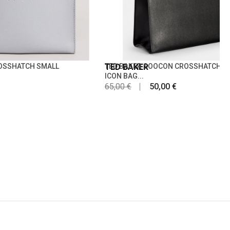
ROSSHATCH SMALL
TED BAKER
TED BAKER SOOCON CROSSHATCH L
ICON BAG...
65,00 €
50,00 €