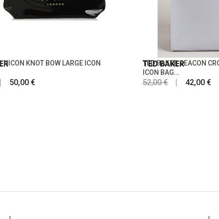
ER
R NICON KNOT BOW LARGE ICON
TED BAKER
TED BAKER SEACON C
ICON BAG...
50,00 €
52,00 €
42,00 €