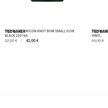
TED BAKER
TED BAKER NIKICON KNOT BOW SMALL ICON
TED BAK
TED BAKE
BLACK 253164
VINYL...
52,00 €
42,00 €
65,00 €