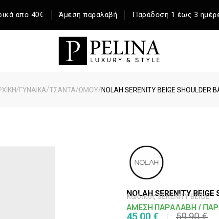
ικά απο 40€
Άμεση παραλαβή
Παράδοση 1 έως 3 ημέρ
/
/
/
/
ΡΧΙΚΉ
ΓΥΝΑΙΚΑ
ΤΣΑΝΤΑ
ΩΜΟΥ
NOLAH SERENITY BEIGE SHOULDER B
NOLAH SERENITY BEIGE
Κωδικός SERENITY BEIGE
ΑΜΕΣΗ ΠΑΡΑΛΑΒΗ / ΠΑΡ
45,00 €
59,90 €