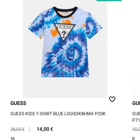
favorite_border
GUESS
GU
GUESS KIDS T-SHIRT BLUE L5GI03K8HM4-P20K
GUE
P7
14,00 €
28,00 €
40,
16
8