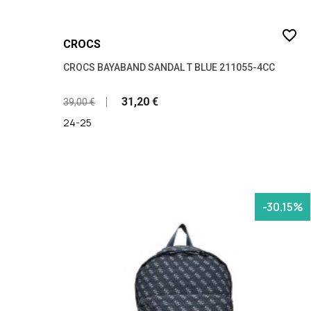
favorite_border
CROCS
CROCS BAYABAND SANDAL T BLUE 211055-4CC
31,20 €
39,00 €
24-25
-30,15%