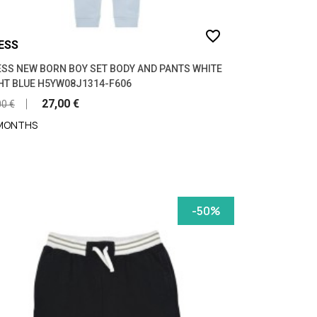
favorite_border
ESS
SS NEW BORN BOY SET BODY AND PANTS WHITE
HT BLUE H5YW08J1314-F606
27,00 €
00 €
 MONTHS
-50%