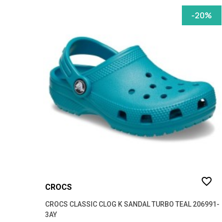
-20%
favorite_border
CROCS
CROCS CLASSIC CLOG K SANDAL TURBO TEAL 206991-
3AY