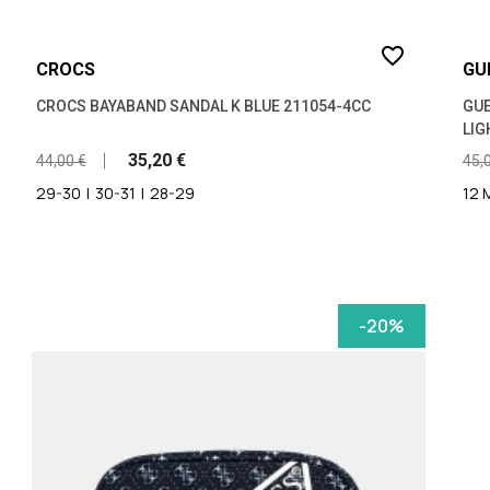
favorite_border
CROCS
GU
CROCS BAYABAND SANDAL K BLUE 211054-4CC
GUE
LIG
35,20 €
44,00 €
45,
29-30
|
30-31
|
28-29
12
-20%