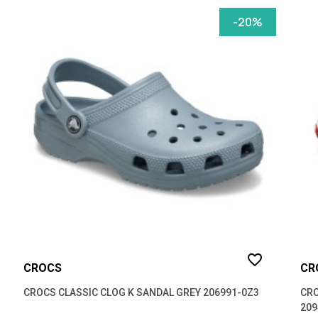
27-28
(1)
-20%
12 MONTHS
(1)
22-23
(1)
favorite_border
CROCS
CR
CROCS CLASSIC CLOG K SANDAL GREY 206991-0Z3
CRO
209