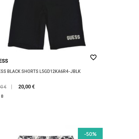
favorite_border
ESS
SS BLACK SHORTS L5GD12KA6R4-JBLK
20,00 €
00 €
8
-50%