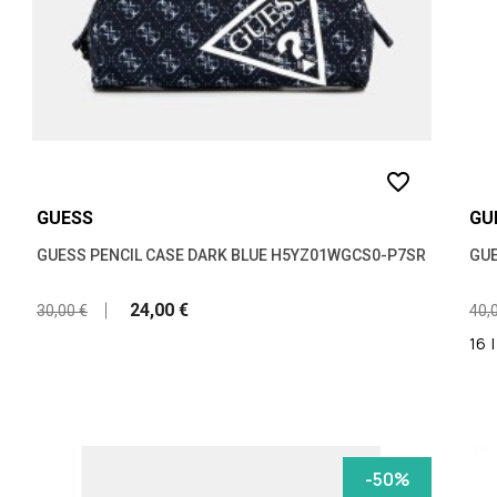
favorite_border
GUESS
GU
GUESS PENCIL CASE DARK BLUE H5YZ01WGCS0-P7SR
GUE
24,00 €
30,00 €
40,
16
|
-50%