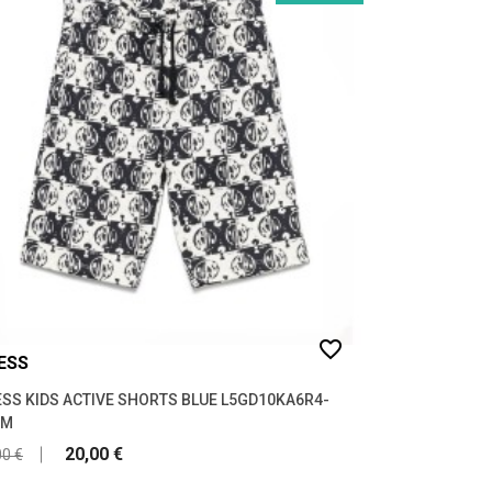
favorite_border
ESS
SS KIDS ACTIVE SHORTS BLUE L5GD10KA6R4-
1M
20,00 €
00 €