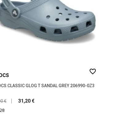
favorite_border
OCS
CS CLASSIC GLOG T SANDAL GREY 206990-0Z3
31,20 €
00 €
28