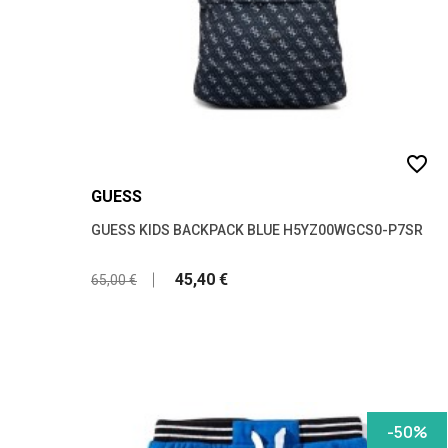
favorite_border
GUESS
GUESS KIDS BACKPACK BLUE H5YZ00WGCS0-P7SR
45,40 €
65,00 €
-50%