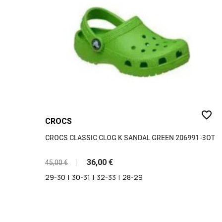
favorite_border
CROCS
CROCS CLASSIC CLOG K SANDAL GREEN 206991-3OT
36,00 €
45,00 €
29-30
|
30-31
|
32-33
|
28-29