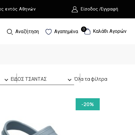
ες εντός Αθηνών
Είσοδος /Εγγραφή
0
0
Καλάθι Αγορών
Αναζήτηση
Αγαπημένα
ΑΓΟΡΙ
ΕΙΔΟΣ ΤΣΑΝΤΑΣ
Όλα τα φίλτρα


RN
(4)
ΝΕΣΕΣΕΡ
(1)
ΤΣΑΝΤΑ ΠΛΑΤΗΣ BACKPACK
(2)
-20%