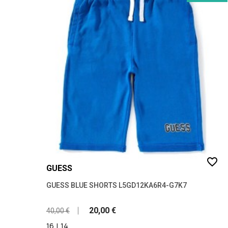
favorite_border
GUESS
GUESS BLUE SHORTS L5GD12KA6R4-G7K7
20,00 €
40,00 €
16
|
14