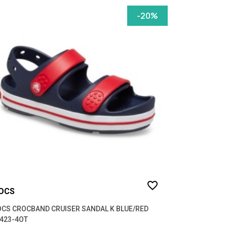
-20%
favorite_border
OCS
CS CROCBAND CRUISER SANDAL K BLUE/RED
423-4OT