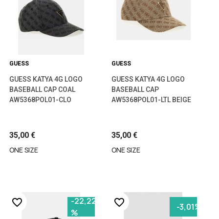
GUESS
GUESS
GUESS KATYA 4G LOGO
GUESS KATYA 4G LOGO
BASEBALL CAP COAL
BASEBALL CAP
AW5368POL01-CLO
AW5368POL01-LTL BEIGE
35,00 €
35,00 €
ONE SIZE
ONE SIZE
-22,22
favorite_border
favorite_border
-3,01%
%