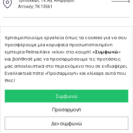
Τριπόλεως 19, Αγ. Ανάργυροι
Αττικής ΤΚ 13561
Ακολουθήστε μας
Χρησιμοποιούμε εργαλεία όπως τα cookies για να σου
προσφέρουμε μία κορυφαία προσωποποιημένη
εμπειρία Pelina.Κάνε «κλικ» στο κουμπί
«Συμφωνώ
»
και βοήθησέ μας να προσαρμόσουμε τις προτάσεις
Εταιρεία
μας αποκλειστικά στο περιεχόμενο που σε ενδιαφέρει.
Εναλλακτικά πάτα «Προσαρμογή» και κλίκαρε αυτά που
θες!
Κατηγορίες
Συμφωνώ
Προσαρμογή
Δεν συμφωνώ
© Copyright 2024 PELINA. All rights reserved.
eshop by Synergic Software