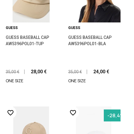
GUESS
GUESS
GUESS BASEBALL CAP
GUESS BASEBALL CAP
AW5396POL01-TUP
AW5396POL01-BLA
28,00 €
24,00 €
35,00 €
35,00 €
ONE SIZE
ONE SIZE
favorite_border
favorite_border
-28,4%