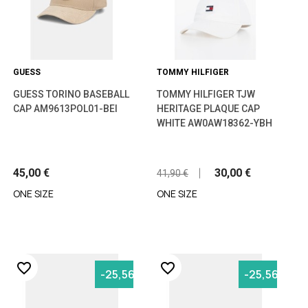
GUESS
TOMMY HILFIGER
GUESS TORINO BASEBALL
TOMMY HILFIGER TJW
CAP AM9613POL01-BEI
HERITAGE PLAQUE CAP
WHITE AW0AW18362-YBH
45,00 €
30,00 €
41,90 €
ONE SIZE
ONE SIZE
favorite_border
favorite_border
-25,56%
-25,56%