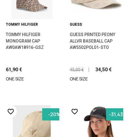
TOMMY HILFIGER
GUESS
TOMMY HILFIGER
GUESS PRNTED PEONY
MONOGRAM CAP
ALLVR BASEBALL CAP
AW0AW18916-GSZ
AW5502POL01-STO
61,90 €
34,50 €
45,00 €
ONE SIZE
ONE SIZE
favorite_border
favorite_border
-20%
-31,43%