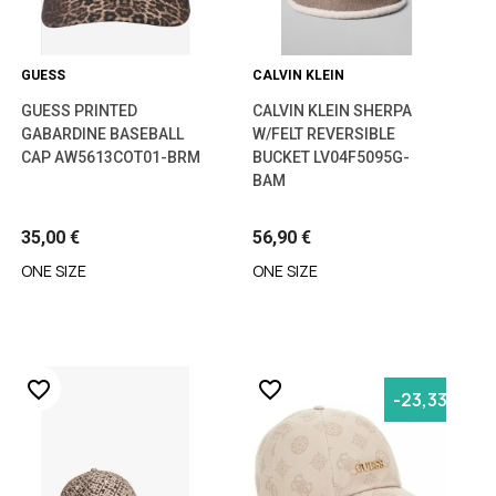
GUESS
CALVIN KLEIN
GUESS PRINTED
CALVIN KLEIN SHERPA
GABARDINE BASEBALL
W/FELT REVERSIBLE
CAP AW5613COT01-BRM
BUCKET LV04F5095G-
BAM
35,00 €
56,90 €
ONE SIZE
ONE SIZE
favorite_border
favorite_border
-23,33%