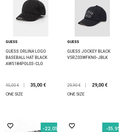
GUESS
GUESS
GUESS ORLINA LOGO
GUESS JOCKEY BLACK
BASEBALL HAT BLACK
V5RZ03WFKN0-JBLK
AW5184POL03-CLO
35,00 €
29,00 €
45,00 €
29,90 €
ONE SIZE
ONE SIZE
favorite_border
favorite_border
-22,05%
-35,9%