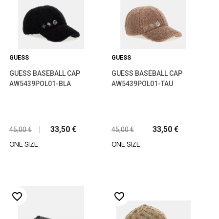
GUESS
GUESS
GUESS BASEBALL CAP
GUESS BASEBALL CAP
AW5439POL01-BLA
AW5439POL01-TAU
33,50 €
33,50 €
45,00 €
45,00 €
ONE SIZE
ONE SIZE
favorite_border
favorite_border