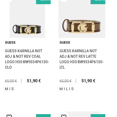
GUESS
GUESS
GUESS KARNILLA NOT
GUESS KARNILLA NOT
ADJ & NOT REV COAL
ADJ & NOT REV LATTE
LOGO H30 BW9334P6130-
LOGO H30 BW9334P6130-
CLO
LTL
51,90 €
51,90 €
65,00 €
65,00 €
Μ
|
S
Μ
|
L
|
S
favorite_border
favorite_border