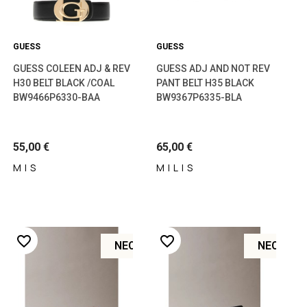
GUESS
GUESS
GUESS COLEEN ADJ & REV
GUESS ADJ AND NOT REV
H30 BELT BLACK /COAL
PANT BELT H35 BLACK
BW9466P6330-BAA
BW9367P6335-BLA
55,00 €
65,00 €
Μ
|
S
Μ
|
L
|
S
favorite_border
favorite_border
ΝΈΟ
ΝΈΟ