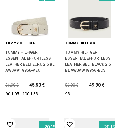
TOMMY HILFIGER
TOMMY HILFIGER
TOMMY HILFIGER
TOMMY HILFIGER
ESSENTIAL EFFORTLESS
ESSENTIAL EFFORTLESS
LEATHER BELT ECRU 2.5 BL
LEATHER BELT BLACK 2.5
AW0AW18856-AEO
BL AW0AW18856-BDS
45,50 €
49,90 €
56,90 €
56,90 €
90
|
95
|
100
|
85
95
favorite_border
favorite_border
-20,15%
-20,15%