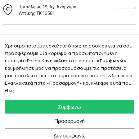
Τριπόλεως 19, Αγ. Ανάργυροι
Αττικής ΤΚ 13561
Ακολουθήστε μας
Χρησιμοποιούμε εργαλεία όπως τα cookies για να σου
προσφέρουμε μία κορυφαία προσωποποιημένη
εμπειρία Pelina.Κάνε «κλικ» στο κουμπί
«Συμφωνώ
»
και βοήθησέ μας να προσαρμόσουμε τις προτάσεις
Εταιρεία
μας αποκλειστικά στο περιεχόμενο που σε ενδιαφέρει.
Εναλλακτικά πάτα «Προσαρμογή» και κλίκαρε αυτά που
θες!
Κατηγορίες
Συμφωνώ
Προσαρμογή
Δεν συμφωνώ
© Copyright 2024 PELINA. All rights reserved.