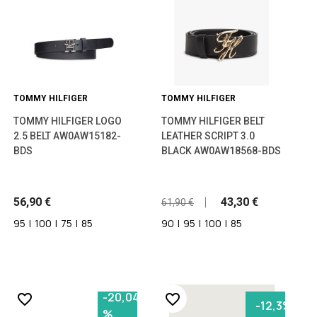
TOMMY HILFIGER
TOMMY HILFIGER
TOMMY HILFIGER LOGO
TOMMY HILFIGER BELT
2.5 BELT AW0AW15182-
LEATHER SCRIPT 3.0
BDS
BLACK AW0AW18568-BDS
56,90 €
43,30 €
61,90 €
95
|
100
|
75
|
85
90
|
95
|
100
|
85
-20,04
favorite_border
favorite_border
-12,3%
%