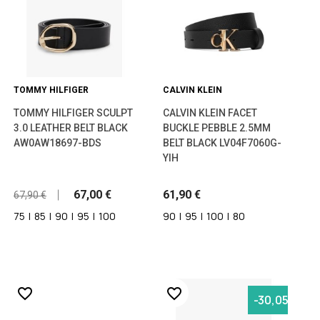
TOMMY HILFIGER
CALVIN KLEIN
TOMMY HILFIGER SCULPT
CALVIN KLEIN FACET
3.0 LEATHER BELT BLACK
BUCKLE PEBBLE 2.5MM
AW0AW18697-BDS
BELT BLACK LV04F7060G-
YIH
67,00 €
61,90 €
67,90 €
75
|
85
|
90
|
95
|
100
90
|
95
|
100
|
80
favorite_border
favorite_border
-30,05%