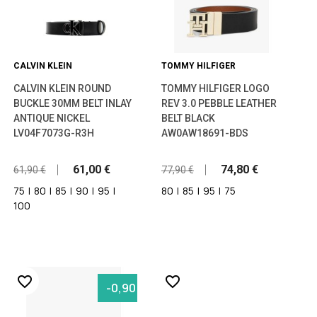
CALVIN KLEIN
TOMMY HILFIGER
CALVIN KLEIN ROUND
TOMMY HILFIGER LOGO
BUCKLE 30MM BELT INLAY
REV 3.0 PEBBLE LEATHER
ANTIQUE NICKEL
BELT BLACK
LV04F7073G-R3H
AW0AW18691-BDS
61,00 €
74,80 €
61,90 €
77,90 €
75
|
80
|
85
|
90
|
95
|
80
|
85
|
95
|
75
100
favorite_border
favorite_border
-0,90 €