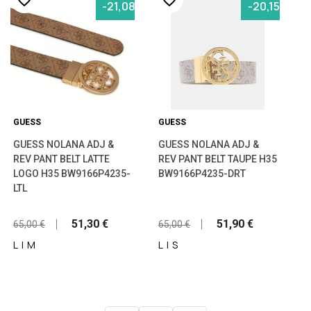
-21,08%
-20,15%
GUESS
GUESS
GUESS NOLANA ADJ &
GUESS NOLANA ADJ &
REV PANT BELT LATTE
REV PANT BELT TAUPE H35
LOGO H35 BW9166P4235-
BW9166P4235-DRT
LTL
51,30 €
51,90 €
65,00 €
65,00 €
L
|
Μ
L
|
S