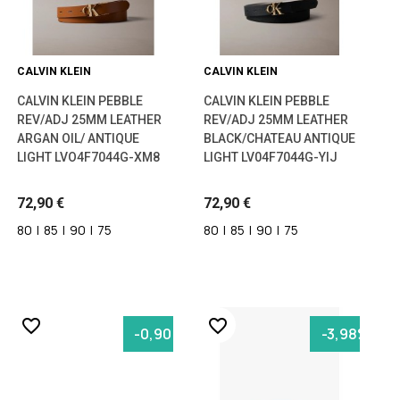
CALVIN KLEIN
CALVIN KLEIN
CALVIN KLEIN PEBBLE
CALVIN KLEIN PEBBLE
REV/ADJ 25MM LEATHER
REV/ADJ 25MM LEATHER
ARGAN OIL/ ANTIQUE
BLACK/CHATEAU ANTIQUE
LIGHT LVO4F7044G-XM8
LIGHT LV04F7044G-YIJ
72,90 €
72,90 €
80
|
85
|
90
|
75
80
|
85
|
90
|
75
favorite_border
favorite_border
-0,90 €
-3,98%