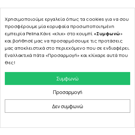
Ακολουθήστε μας
Χρησιμοποιούμε εργαλεία όπως τα cookies για να σου
προσφέρουμε μία κορυφαία προσωποποιημένη
εμπειρία Pelina.Κάνε «κλικ» στο κουμπί
«Συμφωνώ
»
και βοήθησέ μας να προσαρμόσουμε τις προτάσεις
Εταιρεία
μας αποκλειστικά στο περιεχόμενο που σε ενδιαφέρει.
Εναλλακτικά πάτα «Προσαρμογή» και κλίκαρε αυτά που
θες!
Κατηγορίες
Συμφωνώ
Προσαρμογή
Δεν συμφωνώ
© Copyright 2024 PELINA. All rights reserved.
eshop by Synergic Software