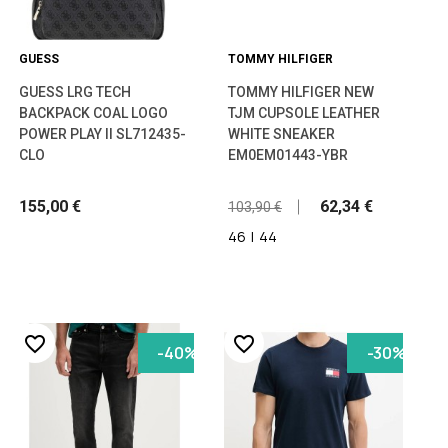
GUESS
TOMMY HILFIGER
GUESS LRG TECH
TOMMY HILFIGER NEW
BACKPACK COAL LOGO
TJM CUPSOLE LEATHER
POWER PLAY II SL712435-
WHITE SNEAKER
CLO
EM0EM01443-YBR
155,00 €
62,34 €
103,90 €
46
|
44
favorite_border
favorite_border
-40%
-30%