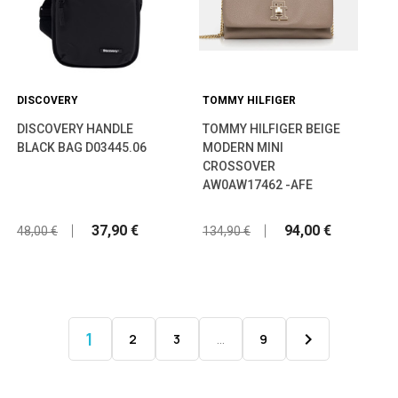
DISCOVERY
TOMMY HILFIGER
DISCOVERY HANDLE
TOMMY HILFIGER BEIGE
BLACK BAG D03445.06
MODERN MINI
CROSSOVER
AW0AW17462 -AFE
37,90 €
94,00 €
48,00 €
134,90 €
1

2
3
…
9