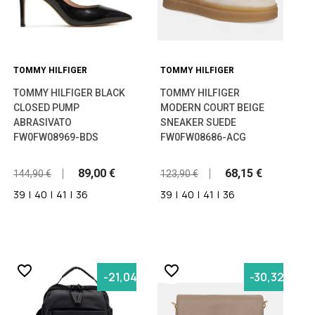
TOMMY HILFIGER
TOMMY HILFIGER
TOMMY HILFIGER BLACK
TOMMY HILFIGER
CLOSED PUMP
MODERN COURT BEIGE
ABRASIVATO
SNEAKER SUEDE
FW0FW08969-BDS
FW0FW08686-ACG
89,00 €
68,15 €
144,90 €
123,90 €
39
|
40
|
41
|
36
39
|
40
|
41
|
36
favorite_border
favorite_border
-21,04%
-30,32%