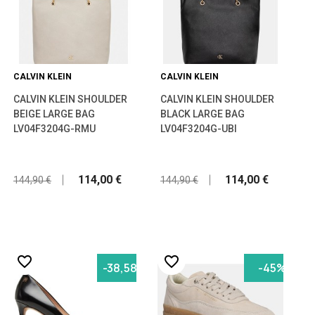
CALVIN KLEIN
CALVIN KLEIN
CALVIN KLEIN SHOULDER
CALVIN KLEIN SHOULDER
BEIGE LARGE BAG
BLACK LARGE BAG
LV04F3204G-RMU
LV04F3204G-UBI
114,00 €
114,00 €
144,90 €
144,90 €
favorite_border
favorite_border
-38,58%
-45%