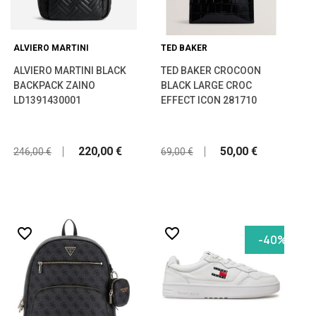
ALVIERO MARTINI
TED BAKER
ALVIERO MARTINI BLACK
TED BAKER CROCOON
BACKPACK ZAINO
BLACK LARGE CROC
LD1391430001
EFFECT ICON 281710
220,00 €
50,00 €
246,00 €
69,00 €
favorite_border
favorite_border
-40%