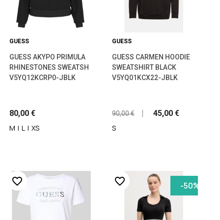
GUESS
GUESS
GUESS ΑΚΥΡΟ PRIMULA
GUESS CARMEN HOODIE
RHINESTONES SWEATSH
SWEATSHIRT BLACK
V5YQ12KCRP0-JBLK
V5YQ01KCX22-JBLK
80,00 €
45,00 €
90,00 €
Μ
|
L
|
XS
S
favorite_border
favorite_border
-50%