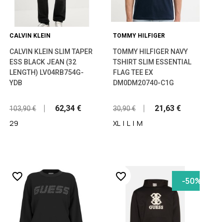
CALVIN KLEIN
TOMMY HILFIGER
CALVIN KLEIN SLIM TAPER
TOMMY HILFIGER NAVY
ESS BLACK JEAN (32
TSHIRT SLIM ESSENTIAL
LENGTH) LV04RB754G-
FLAG TEE EX
YDB
DM0DM20740-C1G
62,34 €
21,63 €
103,90 €
30,90 €
29
XL
|
L
|
Μ
favorite_border
favorite_border
-50%