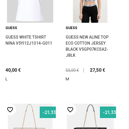
GUESS
GUESS
GUESS WHITE TSHIRT
GUESS NEW ALINE TOP
NINA V5YI12J1314-G011
ECO COTTON JERSEY
BLACK V5GP07KCSA2-
JBLK
40,00 €
27,50 €
55,00 €
L
Μ
favorite_border
favorite_border
-21,33%
-21,33%