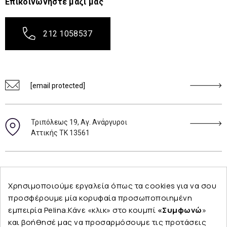
Επικοινωνήστε μαζί μας
212 1058537
[email protected]
Τριπόλεως 19, Αγ. Ανάργυροι
Αττικής ΤΚ 13561
Ακολουθήστε μας
Χρησιμοποιούμε εργαλεία όπως τα cookies για να σου
προσφέρουμε μία κορυφαία προσωποποιημένη
εμπειρία Pelina.Κάνε «κλικ» στο κουμπί
«Συμφωνώ
»
και βοήθησέ μας να προσαρμόσουμε τις προτάσεις
Εταιρεία