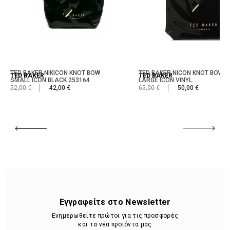
TED BAKER NIKICON KNOT BOW
TED BAKER NICON KNOT BOW
TED BAKER
TED BAKER
SMALL ICON BLACK 253164
LARGE ICON VINYL...
52,00 €
42,00 €
65,00 €
50,00 €
Εγγραφείτε στο Newsletter
Ενημερωθείτε πρώτοι για τις προσφορές
και τα νέα προϊόντα μας