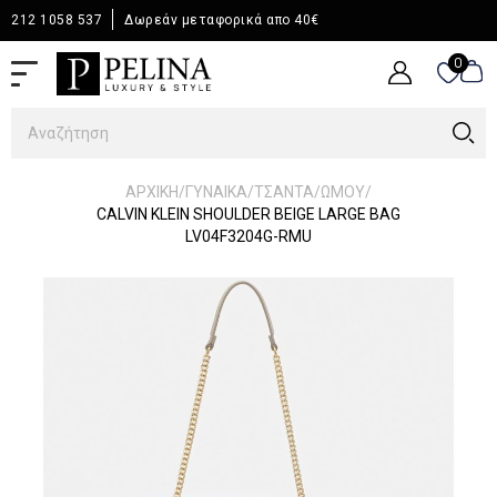
212 1058 537
Δωρεάν μεταφορικά απο 40€
0
0
/
/
/
/
ΑΡΧΙΚΉ
ΓΥΝΑΙΚΑ
ΤΣΑΝΤΑ
ΩΜΟΥ
CALVIN KLEIN SHOULDER BEIGE LARGE BAG
LV04F3204G-RMU