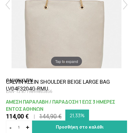
Tap to expand
CALVIN KLEIN
CALVIN KLEIN SHOULDER BEIGE LARGE BAG
LV04F3204G-RMU
EAN-13 8719849865856
ΑΜΕΣΗ ΠΑΡΑΛΑΒΗ / ΠΑΡΑΔΟΣΗ 1 ΕΩΣ 3 ΗΜΕΡΕΣ
ΕΝΤΟΣ ΑΘΗΝΩΝ
21,33%
114,00 €
144,90 €
-
+
Προσθήκη στο καλάθι