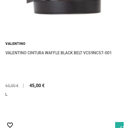
VALENTINO
VALENTINO CINTURA WAFFLE BLACK BELT VCS9NC57-001
45,00 €
65,00 €
L
favorite_border
-41,