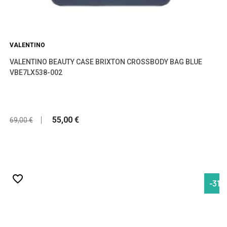
VALENTINO
VALENTINO BEAUTY CASE BRIXTON CROSSBODY BAG BLUE
VBE7LX538-002
55,00 €
69,00 €
favorite_border
-31,