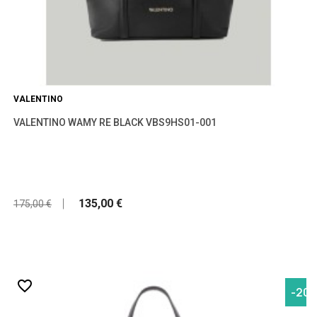
VALENTINO
VALENTINO WAMY RE BLACK VBS9HS01-001
135,00 €
175,00 €
favorite_border
-20,