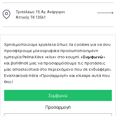
Τριπόλεως 19, Αγ. Ανάργυροι
Αττικής ΤΚ 13561
Ακολουθήστε μας
Χρησιμοποιούμε εργαλεία όπως τα cookies για να σου
προσφέρουμε μία κορυφαία προσωποποιημένη
εμπειρία Pelina.Κάνε «κλικ» στο κουμπί
«Συμφωνώ
»
και βοήθησέ μας να προσαρμόσουμε τις προτάσεις
Εταιρεία
μας αποκλειστικά στο περιεχόμενο που σε ενδιαφέρει.
Εναλλακτικά πάτα «Προσαρμογή» και κλίκαρε αυτά που
θες!
Κατηγορίες
Συμφωνώ
Προσαρμογή