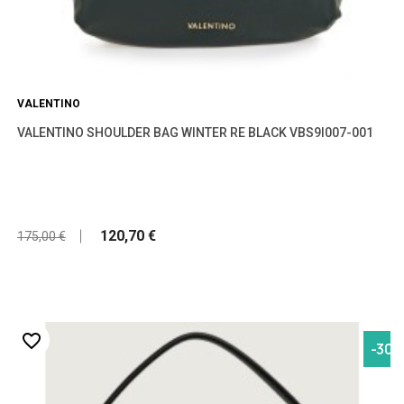
VALENTINO
VALENTINO SHOULDER BAG WINTER RE BLACK VBS9I007-001
120,70 €
175,00 €
favorite_border
-30,