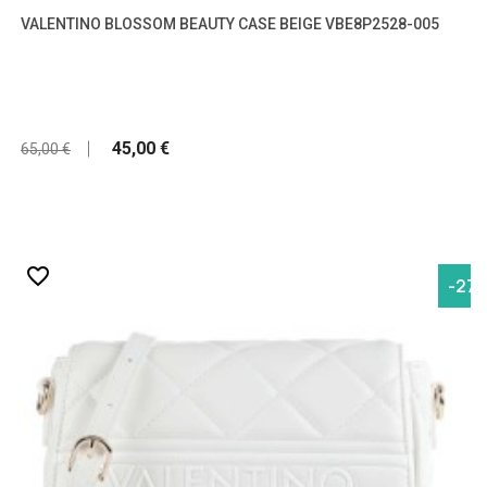
VALENTINO BLOSSOM BEAUTY CASE BEIGE VBE8P2528-005
45,00 €
65,00 €
favorite_border
-27,