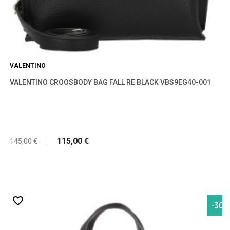
VALENTINO
VALENTINO CROOSBODY BAG FALL RE BLACK VBS9EG40-001
115,00 €
145,00 €
favorite_border
-30,