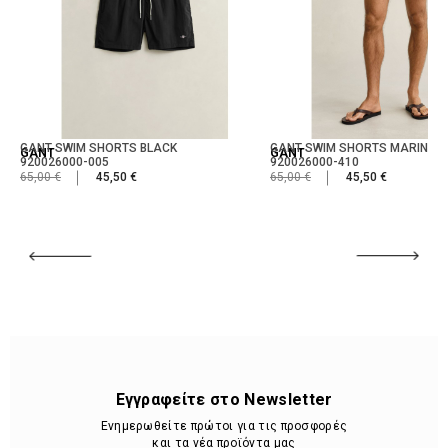
GANT SWIM SHORTS BLACK
GANT SWIM SHORTS MARINE
GANT
GANT
920026000-005
920026000-410
65,00 €
45,50 €
65,00 €
45,50 €
Εγγραφείτε στο Newsletter
Ενημερωθείτε πρώτοι για τις προσφορές
και τα νέα προϊόντα μας