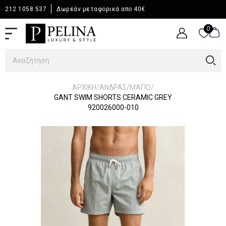
212 1058 537
Δωρεάν μεταφορικά απο 40€
0
0
/
/
/
ΑΡΧΙΚΉ
ΆΝΔΡΑΣ
ΜΑΓΙΟ
GANT SWIM SHORTS CERAMIC GREY
920026000-010