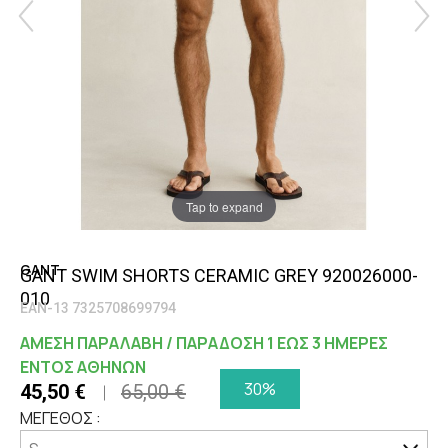
Tap to expand
GANT
GANT SWIM SHORTS CERAMIC GREY 920026000-
010
EAN-13 7325708699794
ΑΜΕΣΗ ΠΑΡΑΛΑΒΗ / ΠΑΡΑΔΟΣΗ 1 ΕΩΣ 3 ΗΜΕΡΕΣ
ΕΝΤΟΣ ΑΘΗΝΩΝ
30%
45,50 €
65,00 €
ΜΕΓΕΘΟΣ :