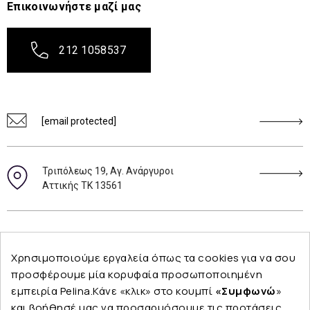
Επικοινωνήστε μαζί μας
212 1058537
[email protected]
Τριπόλεως 19, Αγ. Ανάργυροι
Αττικής ΤΚ 13561
Ακολουθήστε μας
Χρησιμοποιούμε εργαλεία όπως τα cookies για να σου
προσφέρουμε μία κορυφαία προσωποποιημένη
εμπειρία Pelina.Κάνε «κλικ» στο κουμπί
«Συμφωνώ
»
και βοήθησέ μας να προσαρμόσουμε τις προτάσεις
Εταιρεία