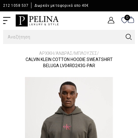
212 1058 537
Δωρεάν μεταφορικά απο 40€
0
0
/
/
/
ΑΡΧΙΚΉ
ΆΝΔΡΑΣ
ΜΠΛΟΥΖΕΣ
CALVIN KLEIN COTTON HOODIE SWEATSHIRT
BELUGA LV04RD243G-PAR