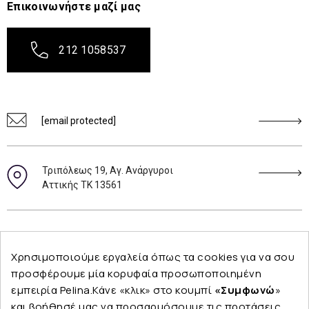
Επικοινωνήστε μαζί μας
212 1058537
[email protected]
Τριπόλεως 19, Αγ. Ανάργυροι
Αττικής ΤΚ 13561
Ακολουθήστε μας
Χρησιμοποιούμε εργαλεία όπως τα cookies για να σου
προσφέρουμε μία κορυφαία προσωποποιημένη
εμπειρία Pelina.Κάνε «κλικ» στο κουμπί
«Συμφωνώ
»
και βοήθησέ μας να προσαρμόσουμε τις προτάσεις
Εταιρεία