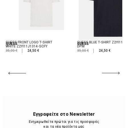
GUESS FRONT LOGO T-SHIRT
GUESS BLUE T-SHIRT Z2YI11J1
GUESS
GUESS
WHITE Z2YI11J1314-SCFY
DPM
35,00 €
24,50 €
35,00 €
24,50 €
Εγγραφείτε στο Newsletter
Ενημερωθείτε πρώτοι για τις προσφορές
και τα νέα προϊόντα μας