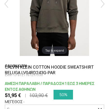
Tap to expand
CALVIN KLEIN
CALVIN KLEIN COTTON HOODIE SWEATSHIRT
BELUGA LV04RD243G-PAR
EAN-13 8721187297350
ΑΜΕΣΗ ΠΑΡΑΛΑΒΗ / ΠΑΡΑΔΟΣΗ 1 ΕΩΣ 3 ΗΜΕΡΕΣ
ΕΝΤΟΣ ΑΘΗΝΩΝ
50%
51,95 €
103,90 €
ΜΕΓΕΘΟΣ :