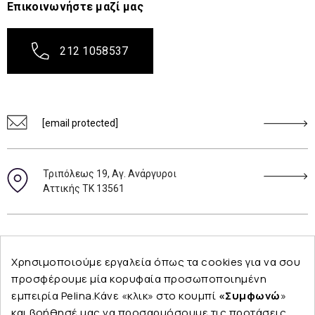
Επικοινωνήστε μαζί μας
212 1058537
[email protected]
Τριπόλεως 19, Αγ. Ανάργυροι
Αττικής ΤΚ 13561
Ακολουθήστε μας
Χρησιμοποιούμε εργαλεία όπως τα cookies για να σου
προσφέρουμε μία κορυφαία προσωποποιημένη
εμπειρία Pelina.Κάνε «κλικ» στο κουμπί
«Συμφωνώ
»
και βοήθησέ μας να προσαρμόσουμε τις προτάσεις
Εταιρεία