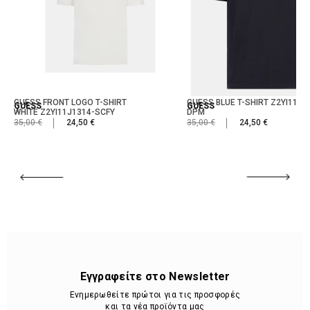
GUESS FRONT LOGO T-SHIRT
GUESS BLUE T-SHIRT Z2YI11J1
GUESS
GUESS
WHITE Z2YI11J1314-SCFY
DPM
35,00 €
24,50 €
35,00 €
24,50 €
Εγγραφείτε στο Newsletter
Ενημερωθείτε πρώτοι για τις προσφορές
και τα νέα προϊόντα μας