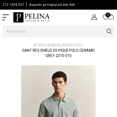
212 1058 537
Δωρεάν μεταφορικά απο 40€
0
0
/
/
/
ΑΡΧΙΚΉ
ΆΝΔΡΑΣ
ΜΠΛΟΥΖΕΣ
GANT REG SHIELD SS PIQUE POLO CERAMIC
GREY 2210-010