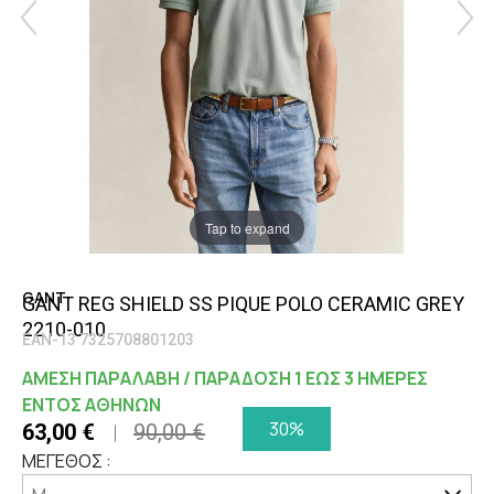
Tap to expand
GANT
GANT REG SHIELD SS PIQUE POLO CERAMIC GREY
2210-010
EAN-13 7325708801203
ΑΜΕΣΗ ΠΑΡΑΛΑΒΗ / ΠΑΡΑΔΟΣΗ 1 ΕΩΣ 3 ΗΜΕΡΕΣ
ΕΝΤΟΣ ΑΘΗΝΩΝ
30%
63,00 €
90,00 €
ΜΕΓΕΘΟΣ :