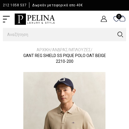
212 1058 537
Δωρεάν μεταφορικά απο 40€
0
0
/
/
/
ΑΡΧΙΚΉ
ΆΝΔΡΑΣ
ΜΠΛΟΥΖΕΣ
GANT REG SHIELD SS PIQUE POLO OAT BEIGE
2210-200