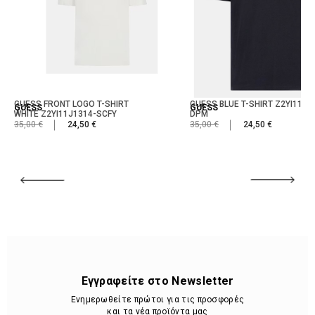
GUESS FRONT LOGO T-SHIRT
GUESS BLUE T-SHIRT Z2YI11J1
GUESS
GUESS
WHITE Z2YI11J1314-SCFY
DPM
35,00 €
24,50 €
35,00 €
24,50 €
Εγγραφείτε στο Newsletter
Ενημερωθείτε πρώτοι για τις προσφορές
και τα νέα προϊόντα μας