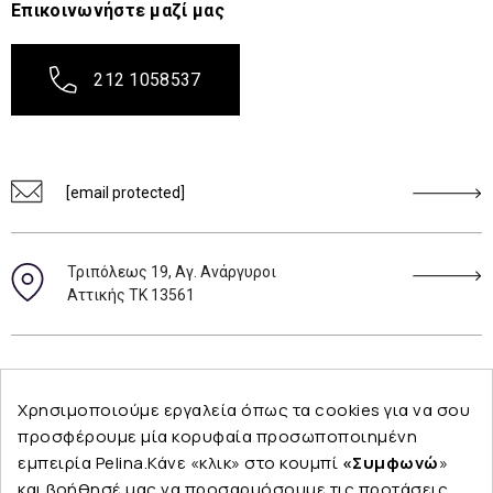
Επικοινωνήστε μαζί μας
212 1058537
[email protected]
Τριπόλεως 19, Αγ. Ανάργυροι
Αττικής ΤΚ 13561
Ακολουθήστε μας
Χρησιμοποιούμε εργαλεία όπως τα cookies για να σου
προσφέρουμε μία κορυφαία προσωποποιημένη
εμπειρία Pelina.Κάνε «κλικ» στο κουμπί
«Συμφωνώ
»
και βοήθησέ μας να προσαρμόσουμε τις προτάσεις
Εταιρεία