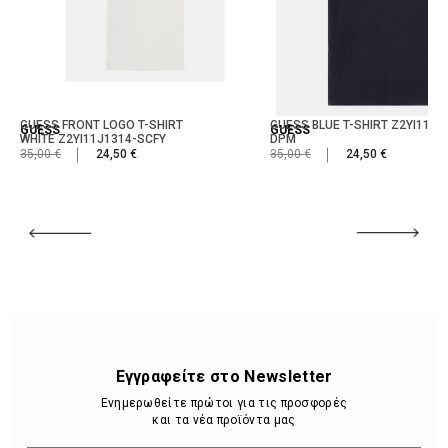
GUESS FRONT LOGO T-SHIRT
GUESS BLUE T-SHIRT Z2YI11J1
GUESS
GUESS
WHITE Z2YI11J1314-SCFY
DPM
35,00 €
24,50 €
35,00 €
24,50 €
Εγγραφείτε στο Newsletter
Ενημερωθείτε πρώτοι για τις προσφορές
και τα νέα προϊόντα μας