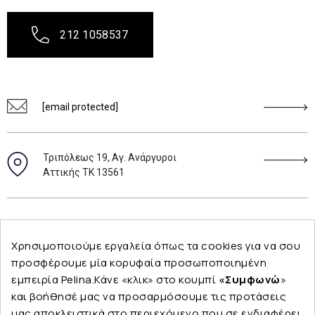
212 1058537
[email protected]
Τριπόλεως 19, Αγ. Ανάργυροι
Αττικής ΤΚ 13561
Ακολουθήστε μας
Χρησιμοποιούμε εργαλεία όπως τα cookies για να σου
προσφέρουμε μία κορυφαία προσωποποιημένη
εμπειρία Pelina.Κάνε «κλικ» στο κουμπί
«Συμφωνώ
»
και βοήθησέ μας να προσαρμόσουμε τις προτάσεις
Εταιρεία
μας αποκλειστικά στο περιεχόμενο που σε ενδιαφέρει.