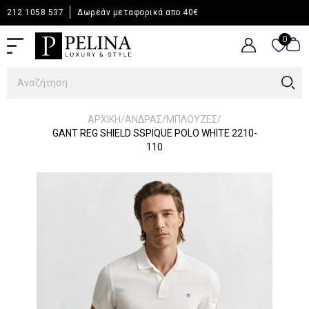
212 1058 537
Δωρεάν μεταφορικά απο 40€
0
0
/
/
/
ΑΡΧΙΚΉ
ΆΝΔΡΑΣ
ΜΠΛΟΥΖΕΣ
GANT REG SHIELD SSPIQUE POLO WHITE 2210-
110