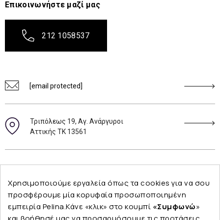
Επικοινωνήστε μαζί μας
212 1058537
[email protected]
Τριπόλεως 19, Αγ. Ανάργυροι
Αττικής ΤΚ 13561
Ακολουθήστε μας
Χρησιμοποιούμε εργαλεία όπως τα cookies για να σου
προσφέρουμε μία κορυφαία προσωποποιημένη
εμπειρία Pelina.Κάνε «κλικ» στο κουμπί
«Συμφωνώ
»
και βοήθησέ μας να προσαρμόσουμε τις προτάσεις
Εταιρεία