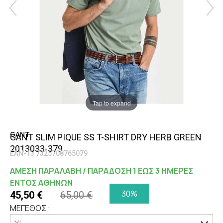
Tap to expand
GANT
GANT SLIM PIQUE SS T-SHIRT DRY HERB GREEN
2013033-379
EAN-13 7325708765079
ΑΜΕΣΗ ΠΑΡΑΛΑΒΗ / ΠΑΡΑΔΟΣΗ 1 ΕΩΣ 3 ΗΜΕΡΕΣ
ΕΝΤΟΣ ΑΘΗΝΩΝ
30%
45,50 €
65,00 €
ΜΕΓΕΘΟΣ :