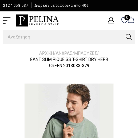
212 1058 537
Δωρεάν μεταφορικά απο 40€
0
0
/
/
/
ΑΡΧΙΚΉ
ΆΝΔΡΑΣ
ΜΠΛΟΥΖΕΣ
GANT SLIM PIQUE SS T-SHIRT DRY HERB
GREEN 2013033-379