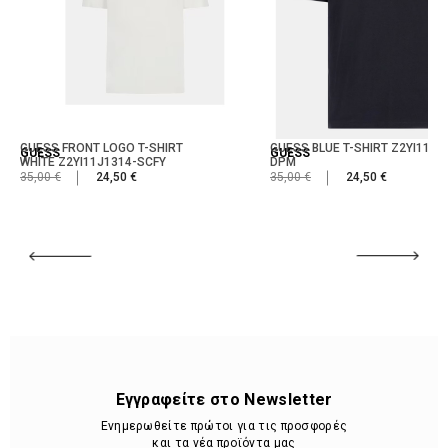
GUESS FRONT LOGO T-SHIRT
GUESS BLUE T-SHIRT Z2YI11J1
GUESS
GUESS
WHITE Z2YI11J1314-SCFY
DPM
35,00 €
24,50 €
35,00 €
24,50 €
Εγγραφείτε στο Newsletter
Ενημερωθείτε πρώτοι για τις προσφορές
και τα νέα προϊόντα μας