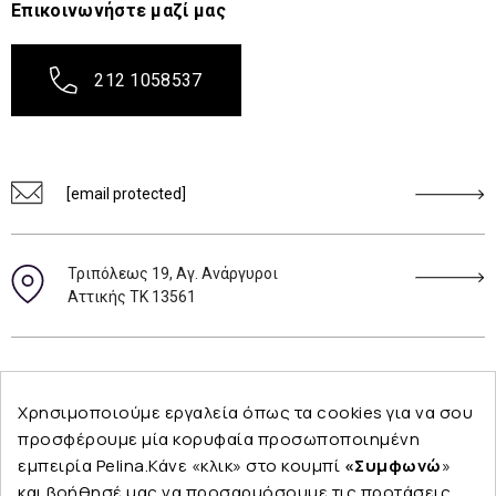
Επικοινωνήστε μαζί μας
212 1058537
[email protected]
Τριπόλεως 19, Αγ. Ανάργυροι
Αττικής ΤΚ 13561
Ακολουθήστε μας
Χρησιμοποιούμε εργαλεία όπως τα cookies για να σου
προσφέρουμε μία κορυφαία προσωποποιημένη
εμπειρία Pelina.Κάνε «κλικ» στο κουμπί
«Συμφωνώ
»
και βοήθησέ μας να προσαρμόσουμε τις προτάσεις
Εταιρεία