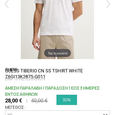
Tap to expand
GUESS
GUESS TIBERIO CN SS TSHIRT WHITE
Z6GI13K2875-G011
EAN-13 7621235959579
ΑΜΕΣΗ ΠΑΡΑΛΑΒΗ / ΠΑΡΑΔΟΣΗ 1 ΕΩΣ 3 ΗΜΕΡΕΣ
ΕΝΤΟΣ ΑΘΗΝΩΝ
30%
28,00 €
40,00 €
ΜΕΓΕΘΟΣ :