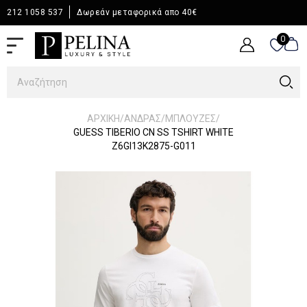
212 1058 537
Δωρεάν μεταφορικά απο 40€
0
0
/
/
/
ΑΡΧΙΚΉ
ΆΝΔΡΑΣ
ΜΠΛΟΥΖΕΣ
GUESS TIBERIO CN SS TSHIRT WHITE
Z6GI13K2875-G011