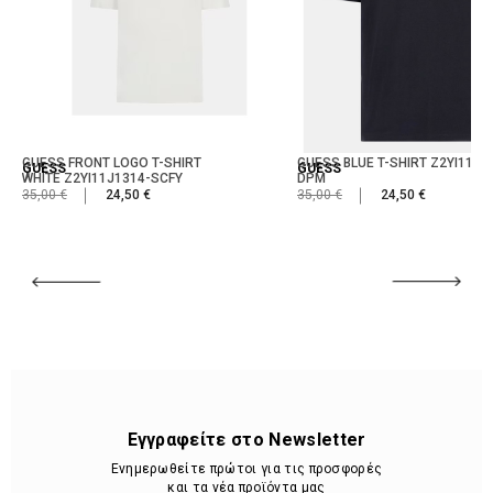
GUESS FRONT LOGO T-SHIRT
GUESS BLUE T-SHIRT Z2YI11J1
GUESS
GUESS
WHITE Z2YI11J1314-SCFY
DPM
35,00 €
24,50 €
35,00 €
24,50 €
Εγγραφείτε στο Newsletter
Ενημερωθείτε πρώτοι για τις προσφορές
και τα νέα προϊόντα μας