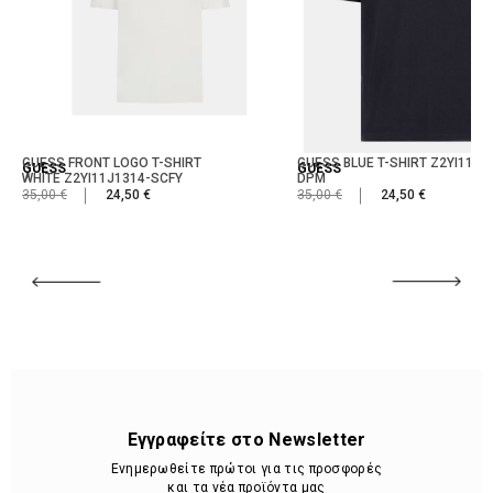
GUESS FRONT LOGO T-SHIRT
GUESS BLUE T-SHIRT Z2YI11J1
GUESS
GUESS
WHITE Z2YI11J1314-SCFY
DPM
35,00 €
24,50 €
35,00 €
24,50 €
Εγγραφείτε στο Newsletter
Ενημερωθείτε πρώτοι για τις προσφορές
και τα νέα προϊόντα μας