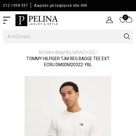
212 1058 537
Δωρεάν μεταφορικά απο 40€
0
0
/
/
/
ΑΡΧΙΚΉ
ΆΝΔΡΑΣ
ΜΠΛΟΥΖΕΣ
TOMMY HILFIGER TJM REG BADGE TEE EXT
ECRU DM0DM20322-YBL