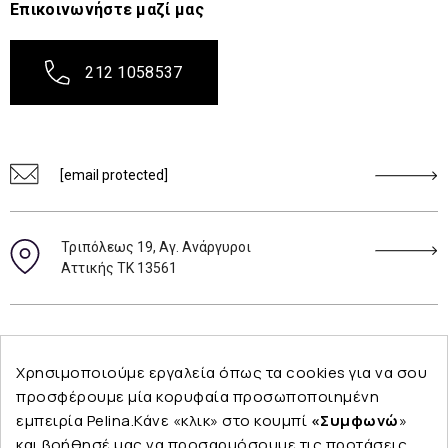
Επικοινωνήστε μαζί μας
212 1058537
[email protected]
Τριπόλεως 19, Αγ. Ανάργυροι
Αττικής ΤΚ 13561
Ακολουθήστε μας
Χρησιμοποιούμε εργαλεία όπως τα cookies για να σου
προσφέρουμε μία κορυφαία προσωποποιημένη
εμπειρία Pelina.Κάνε «κλικ» στο κουμπί
«Συμφωνώ
»
και βοήθησέ μας να προσαρμόσουμε τις προτάσεις
Εταιρεία