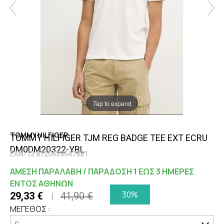
Tap to expand
TOMMY HILFIGER
TOMMY HILFIGER TJM REG BADGE TEE EXT ECRU
DM0DM20322-YBL
EAN-13 8720638647881
ΑΜΕΣΗ ΠΑΡΑΛΑΒΗ / ΠΑΡΑΔΟΣΗ 1 ΕΩΣ 3 ΗΜΕΡΕΣ
ΕΝΤΟΣ ΑΘΗΝΩΝ
30%
29,33 €
41,90 €
ΜΕΓΕΘΟΣ :