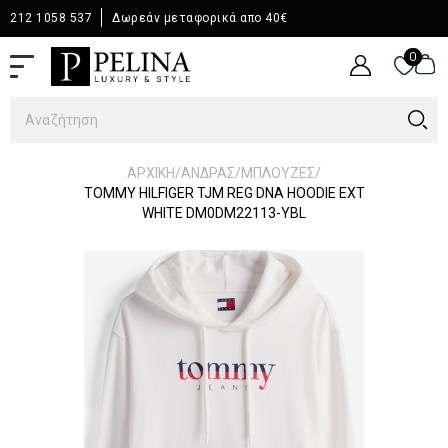
212 1058 537
Δωρεάν μεταφορικά απο 40€
0
0
/
/
/
ΑΡΧΙΚΉ
ΆΝΔΡΑΣ
ΜΠΛΟΥΖΕΣ
TOMMY HILFIGER TJM REG DNA HOODIE EXT
WHITE DM0DM22113-YBL