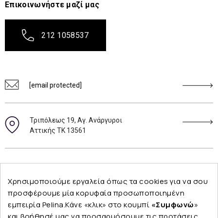
Επικοινωνήστε μαζί μας
212 1058537
[email protected]
Τριπόλεως 19, Αγ. Ανάργυροι
Αττικής ΤΚ 13561
Ακολουθήστε μας
Χρησιμοποιούμε εργαλεία όπως τα cookies για να σου
προσφέρουμε μία κορυφαία προσωποποιημένη
εμπειρία Pelina.Κάνε «κλικ» στο κουμπί
«Συμφωνώ
»
και βοήθησέ μας να προσαρμόσουμε τις προτάσεις
Εταιρεία