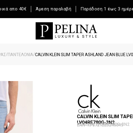
ικά απο 40€
Άμεση παραλαβή
Παράδοση 1 έως 3 ημέρ
/
/
ΡΑΣ
ΠΑΝΤΕΛΟΝΙΑ
CALVIN KLEIN SLIM TAPER ASHLAND JEAN BLUE LV
CALVIN KLEIN SLIM TAP
LV04RE780G-3N2
Κωδικός LV04RE780G-3N2
EAN-13 8721223246045