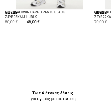
GUESS
GUESS ALDWIN CARGO PANTS BLACK
GUESS
GUESS AL
Z4YB08KAIJ1-JBLK
Z2YB22KA
80,00 €
48,00 €
70,00 €
Έως 6 άτοκες δόσεις
για αγορές με πιστωτική