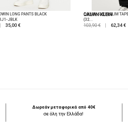
DWIN LONG PANTS BLACK
CALVIN KLEIN
CALVIN KLEIN SLIM TAP
IJ1-JBLK
(32...
35,00 €
103,90 €
62,34 €
Δωρεάν μεταφορικά από 40€
σε όλη την Ελλάδα!