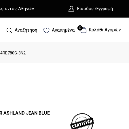
ες εντός Αθηνών
Είσοδος /Εγγραφή
0
0
Καλάθι Αγορών
Αναζήτηση
Αγαπημένα
04RE780G-3N2
ER ASHLAND JEAN BLUE