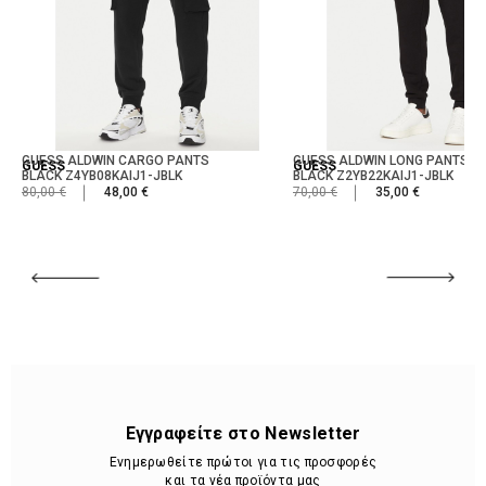
GUESS ALDWIN CARGO PANTS
GUESS ALDWIN LONG PANTS
GUESS
GUESS
BLACK Z4YB08KAIJ1-JBLK
BLACK Z2YB22KAIJ1-JBLK
80,00 €
48,00 €
70,00 €
35,00 €
Εγγραφείτε στο Newsletter
Ενημερωθείτε πρώτοι για τις προσφορές
και τα νέα προϊόντα μας