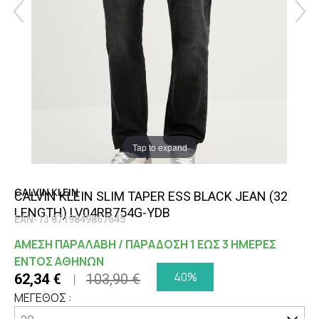
Tap to expand
CALVIN KLEIN
CALVIN KLEIN SLIM TAPER ESS BLACK JEAN (32
LENGTH) LV04RB754G-YDB
EAN-13 8719849867645
ΑΜΕΣΗ ΠΑΡΑΛΑΒΗ / ΠΑΡΑΔΟΣΗ 1 ΕΩΣ 3 ΗΜΕΡΕΣ
ΕΝΤΟΣ ΑΘΗΝΩΝ
40%
62,34 €
103,90 €
ΜΕΓΕΘΟΣ :