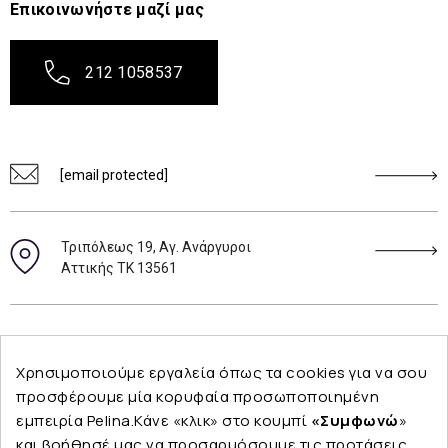
Επικοινωνήστε μαζί μας
212 1058537
[email protected]
Τριπόλεως 19, Αγ. Ανάργυροι
Αττικής ΤΚ 13561
Ακολουθήστε μας
Χρησιμοποιούμε εργαλεία όπως τα cookies για να σου
προσφέρουμε μία κορυφαία προσωποποιημένη
εμπειρία Pelina.Κάνε «κλικ» στο κουμπί
«Συμφωνώ
»
και βοήθησέ μας να προσαρμόσουμε τις προτάσεις
Εταιρεία