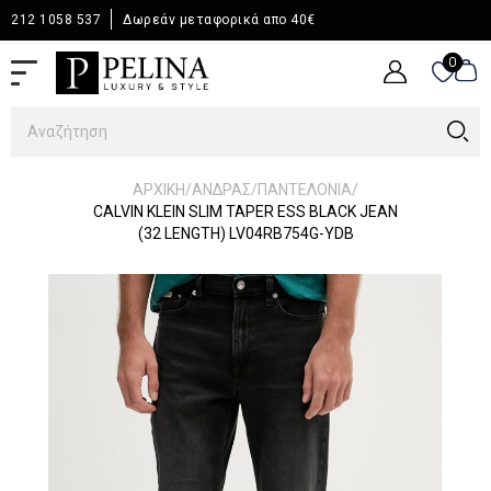
212 1058 537
Δωρεάν μεταφορικά απο 40€
0
0
/
/
/
ΑΡΧΙΚΉ
ΆΝΔΡΑΣ
ΠΑΝΤΕΛΟΝΙΑ
CALVIN KLEIN SLIM TAPER ESS BLACK JEAN
(32 LENGTH) LV04RB754G-YDB