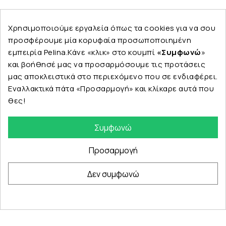
Ακολουθήστε μας
Χρησιμοποιούμε εργαλεία όπως τα cookies για να σου
προσφέρουμε μία κορυφαία προσωποποιημένη
εμπειρία Pelina.Κάνε «κλικ» στο κουμπί
«Συμφωνώ
»
και βοήθησέ μας να προσαρμόσουμε τις προτάσεις
Εταιρεία
μας αποκλειστικά στο περιεχόμενο που σε ενδιαφέρει.
Εναλλακτικά πάτα «Προσαρμογή» και κλίκαρε αυτά που
θες!
Κατηγορίες
Συμφωνώ
Προσαρμογή
Δεν συμφωνώ
© Copyright 2024 PELINA. All rights reserved.
eshop by Synergic Software