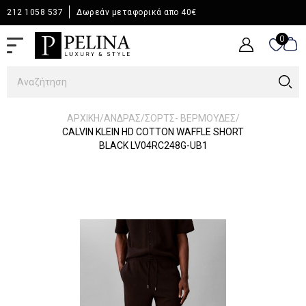
212 1058 537
Δωρεάν μεταφορικά απο 40€
0
0
/
/
/
ΑΡΧΙΚΉ
ΆΝΔΡΑΣ
ΣΟΡΤΣ- ΒΕΡΜΟΥΔΕΣ
CALVIN KLEIN HD COTTON WAFFLE SHORT
BLACK LV04RC248G-UB1