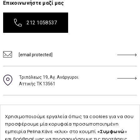
Επικοινωνήστε μαζί μας
212 1058537
[email protected]
Τριπόλεως 19, Αγ. Ανάργυροι
Αττικής ΤΚ 13561
Ακολουθήστε μας
Χρησιμοποιούμε εργαλεία όπως τα cookies για να σου
προσφέρουμε μία κορυφαία προσωποποιημένη
εμπειρία Pelina.Κάνε «κλικ» στο κουμπί
«Συμφωνώ
»
και βοήθησέ μας να προσαρμόσουμε τις προτάσεις
Εταιρεία