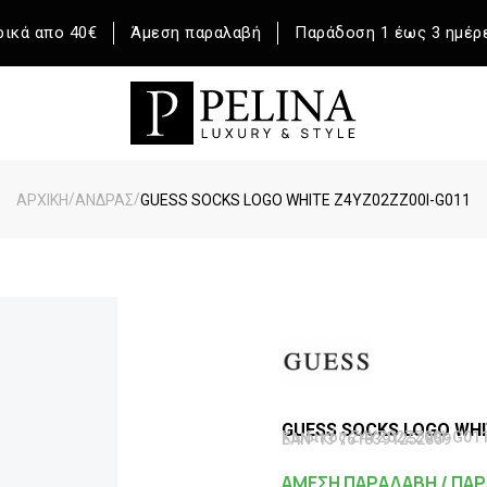
ικά απο 40€
Άμεση παραλαβή
Παράδοση 1 έως 3 ημέρ
/
/
ΑΡΧΙΚΉ
ΆΝΔΡΑΣ
GUESS SOCKS LOGO WHITE Z4YZ02ZZ00I-G011
GUESS SOCKS LOGO WHI
Κωδικός Z4YZ02ZZ00I-G01
EAN-13 7618391252859
ΑΜΕΣΗ ΠΑΡΑΛΑΒΗ / ΠΑΡ