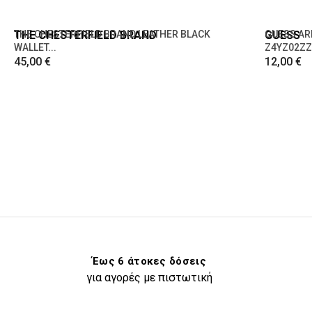
THE CHESTERFIELD BRAND
THE CHESTERFIELD BRAND LEATHER BLACK
GUESS
GUESS AR
WALLET...
Z4YZ02ZZ
45,00 €
12,00 €
Έως 6 άτοκες δόσεις
για αγορές με πιστωτική