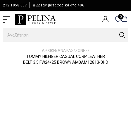
212 1058 537
Δωρεάν μεταφορικά απο 40€
0
0
/
/
/
ΑΡΧΙΚΉ
ΆΝΔΡΑΣ
ΖΩΝΕΣ
TOMMY HILFIGER CASUAL CORP LEATHER
BELT 3.5 FW24/25 BROWN AM0AM12813-0HD