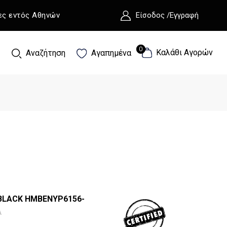
ες εντός Αθηνών
Είσοδος /Εγγραφή
0
0
Καλάθι Αγορών
Αναζήτηση
Αγαπημένα
BLACK HMBENYP6156-
A