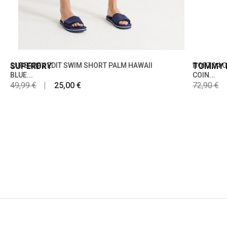
SUPERDRY
SUPERDRY EDIT SWIM SHORT PALM HAWAII
TOMMY H
ΠΟΡΤΟΦΟΛ
BLUE...
COIN...
49,99 €
25,00 €
72,90 €