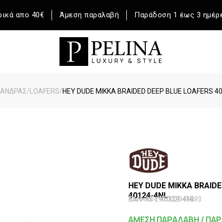
ικά απο 40€
Άμεση παραλαβή
Παράδοση 1 έως 3 ημέρ
/
/
ΆΝΔΡΑΣ
LOAFERS
HEY DUDE MIKKA BRAIDED DEEP BLUE LOAFERS 4
HEY DUDE MIKKA BRAIDE
40124-4NL
Κωδικός 40124-4NL
EAN-13 197002041893
ΑΜΕΣΗ ΠΑΡΑΛΑΒΗ / ΠΑΡ