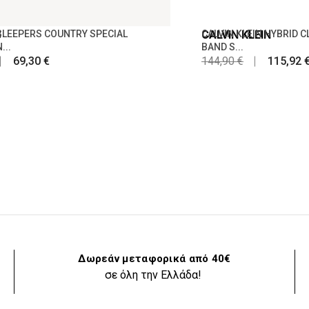
S
SLEEPERS COUNTRY SPECIAL
CALVIN KLEIN
CALVIN KLEIN HYBRID 
...
BAND S...
69,30 €
144,90 €
115,92 
Δωρεάν μεταφορικά από 40€
σε όλη την Ελλάδα!