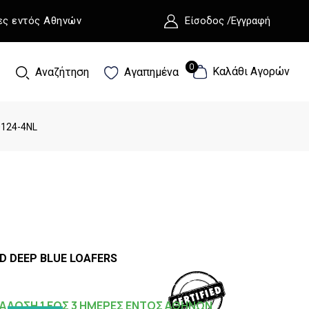
ες εντός Αθηνών
Είσοδος /Εγγραφή
0
0
Καλάθι Αγορών
Αναζήτηση
Αγαπημένα
0124-4NL
D DEEP BLUE LOAFERS
ΑΔΟΣΗ 1 ΕΩΣ 3 ΗΜΕΡΕΣ ΕΝΤΟΣ ΑΘΗΝΩΝ