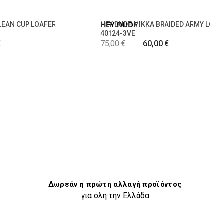
CLEAN CUP LOAFER
HEY DUDE
HEY DUDE MIKKA BRAIDED ARMY LOA
40124-3VE
€
75,00 €
60,00 €
Δωρεάν η πρώτη αλλαγή προϊόντος
για όλη την Ελλάδα