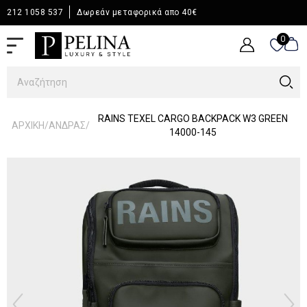
212 1058 537
Δωρεάν μεταφορικά απο 40€
0
0
RAINS TEXEL CARGO BACKPACK W3 GREEN
/
/
ΑΡΧΙΚΉ
ΆΝΔΡΑΣ
14000-145