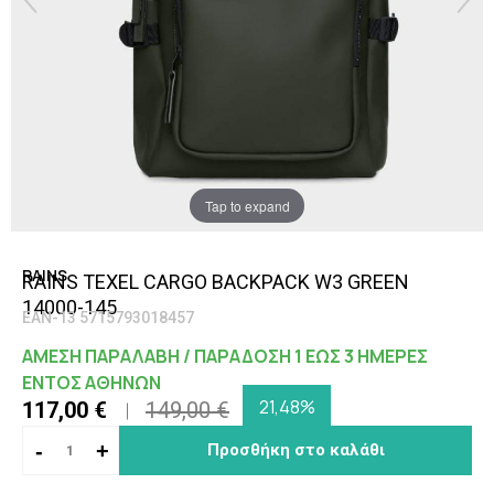
Tap to expand
RAINS
RAINS TEXEL CARGO BACKPACK W3 GREEN
14000-145
EAN-13 5715793018457
ΑΜΕΣΗ ΠΑΡΑΛΑΒΗ / ΠΑΡΑΔΟΣΗ 1 ΕΩΣ 3 ΗΜΕΡΕΣ
ΕΝΤΟΣ ΑΘΗΝΩΝ
21,48%
117,00 €
149,00 €
-
+
Προσθήκη στο καλάθι