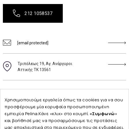
212 1058537
[email protected]
Τριπόλεως 19, Αγ. Ανάργυροι
Αττικής ΤΚ 13561
Ακολουθήστε μας
Χρησιμοποιούμε εργαλεία όπως τα cookies για να σου
προσφέρουμε μία κορυφαία προσωποποιημένη
εμπειρία Pelina.Κάνε «κλικ» στο κουμπί
«Συμφωνώ
»
και βοήθησέ μας να προσαρμόσουμε τις προτάσεις
Εταιρεία
μας αποκλειστικά στο περιεχόμενο που σε ενδιαφέρει.