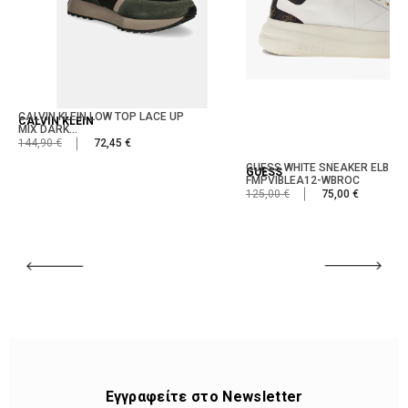
CALVIN KLEIN LOW TOP LACE UP
CALVIN KLEIN
MIX DARK...
144,90 €
72,45 €
GUESS WHITE SNEAKER ELBA
GUESS
FMPVIBLEA12-WBROC
125,00 €
75,00 €
Εγγραφείτε στο Newsletter