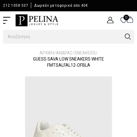
212 1058 537
Δωρεάν μεταφορικά απο 40€
0
0
/
/
/
ΑΡΧΙΚΉ
ΆΝΔΡΑΣ
SNEAKERS
GUESS SAVA LOW SNEAKERS WHITE
FMTSALFAL12-OFBLA