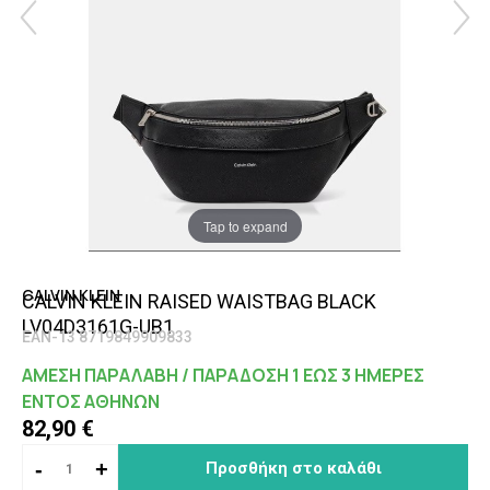
Tap to expand
CALVIN KLEIN
CALVIN KLEIN RAISED WAISTBAG BLACK
LV04D3161G-UB1
EAN-13 8719849909833
ΑΜΕΣΗ ΠΑΡΑΛΑΒΗ / ΠΑΡΑΔΟΣΗ 1 ΕΩΣ 3 ΗΜΕΡΕΣ
ΕΝΤΟΣ ΑΘΗΝΩΝ
82,90 €
-
+
Προσθήκη στο καλάθι