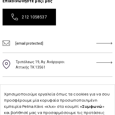
Επικοινωνήστε μαζί μας
212 1058537
[email protected]
Τριπόλεως 19, Αγ. Ανάργυροι
Αττικής ΤΚ 13561
Ακολουθήστε μας
Χρησιμοποιούμε εργαλεία όπως τα cookies για να σου
προσφέρουμε μία κορυφαία προσωποποιημένη
εμπειρία Pelina.Κάνε «κλικ» στο κουμπί
«Συμφωνώ
»
και βοήθησέ μας να προσαρμόσουμε τις προτάσεις
Εταιρεία