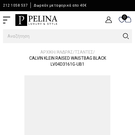
212 1058 537
Δωρεάν μεταφορικά απο 40€
0
0
/
/
/
ΑΡΧΙΚΉ
ΆΝΔΡΑΣ
ΤΣΑΝΤΕΣ
CALVIN KLEIN RAISED WAISTBAG BLACK
LV04D3161G-UB1