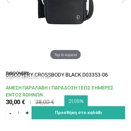
Tap to expand
DISCOVERY
DISCOVERY CROSSBODY BLACK D03353-06
EAN-13 4895250111585
ΑΜΕΣΗ ΠΑΡΑΛΑΒΗ / ΠΑΡΑΔΟΣΗ 1 ΕΩΣ 3 ΗΜΕΡΕΣ
ΕΝΤΟΣ ΑΘΗΝΩΝ
21,05%
30,00 €
38,00 €
-
+
Προσθήκη στο καλάθι