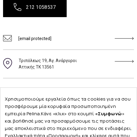
212 1058537
[email protected]
Τριπόλεως 19, Αγ. Ανάργυροι
Αττικής ΤΚ 13561
Ακολουθήστε μας
Χρησιμοποιούμε εργαλεία όπως τα cookies για να σου
προσφέρουμε μία κορυφαία προσωποποιημένη
εμπειρία Pelina.Κάνε «κλικ» στο κουμπί
«Συμφωνώ
»
και βοήθησέ μας να προσαρμόσουμε τις προτάσεις
Εταιρεία
μας αποκλειστικά στο περιεχόμενο που σε ενδιαφέρει.
Εναλλακτικά πάτα «Προσαρμογή» και κλίκαρε αυτά που