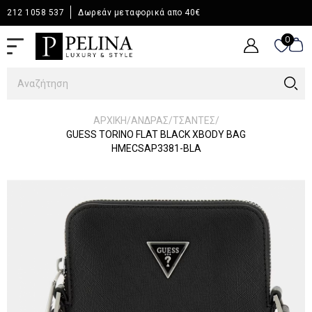
212 1058 537
Δωρεάν μεταφορικά απο 40€
0
0
/
/
/
ΑΡΧΙΚΉ
ΆΝΔΡΑΣ
ΤΣΑΝΤΕΣ
GUESS TORINO FLAT BLACK XBODY BAG
HMECSAP3381-BLA