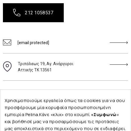
212 1058537
[email protected]
Τριπόλεως 19, Αγ. Ανάργυροι
Αττικής ΤΚ 13561
Ακολουθήστε μας
Χρησιμοποιούμε εργαλεία όπως τα cookies για να σου
προσφέρουμε μία κορυφαία προσωποποιημένη
εμπειρία Pelina.Κάνε «κλικ» στο κουμπί
«Συμφωνώ
»
και βοήθησέ μας να προσαρμόσουμε τις προτάσεις
Εταιρεία
μας αποκλειστικά στο περιεχόμενο που σε ενδιαφέρει.