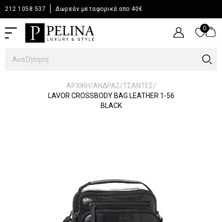
212 1058 537
Δωρεάν μεταφορικά απο 40€
0
0
/
/
/
ΑΡΧΙΚΉ
ΆΝΔΡΑΣ
ΤΣΑΝΤΕΣ
LAVOR CROSSBODY BAG LEATHER 1-56
BLACK