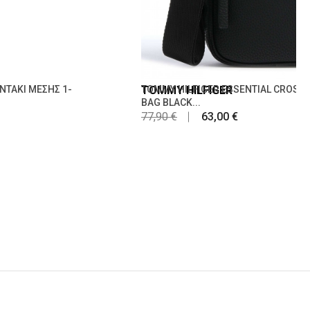
ΝΤΑΚΙ ΜΕΣΗΣ 1-
TOMMY HILFIGER
TOMMY HILFIGER ESSENTIAL CROSS
BAG BLACK...
77,90 €
63,00 €