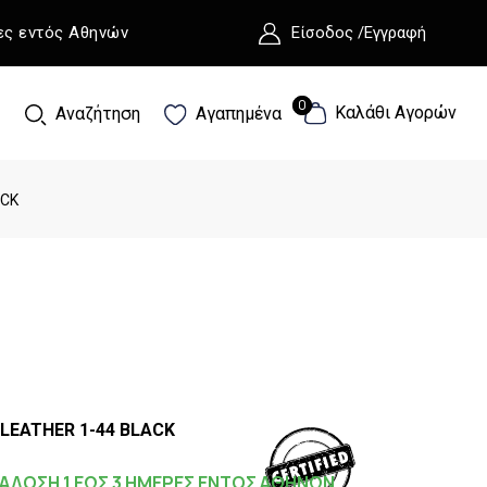
ες εντός Αθηνών
Είσοδος /Εγγραφή
0
0
Καλάθι Αγορών
Αναζήτηση
Αγαπημένα
ACK
LEATHER 1-44 BLACK
ΑΔΟΣΗ 1 ΕΩΣ 3 ΗΜΕΡΕΣ ΕΝΤΟΣ ΑΘΗΝΩΝ