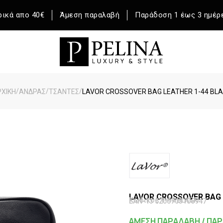
ικά απο 40€
Άμεση παραλαβή
Παράδοση 1 έως 3 ημέρ
/
/
/
ΧΙΚΉ
ΆΝΔΡΑΣ
ΤΣΑΝΤΕΣ
LAVOR CROSSOVER BAG LEATHER 1-44 BL
LAVOR CROSSOVER BAG 
Κωδικός 1-44 BLACK
EAN-13 5200703106947
ΑΜΕΣΗ ΠΑΡΑΛΑΒΗ / ΠΑΡ