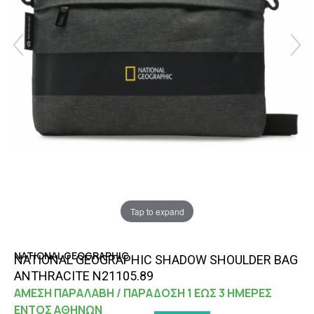
Tap to expand
NATIONAL GEOGRAPHIC
NATIONAL GEOGRAPHIC SHADOW SHOULDER BAG
ANTHRACITE N21105.89
ΑΜΕΣΗ ΠΑΡΑΛΑΒΗ / ΠΑΡΑΔΟΣΗ 1 ΕΩΣ 3 ΗΜΕΡΕΣ
ΕΝΤΟΣ ΑΘΗΝΩΝ