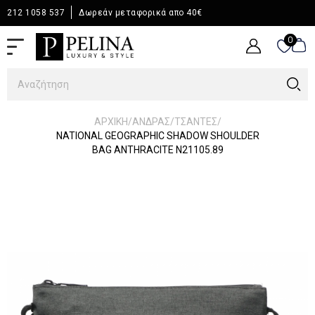
212 1058 537
Δωρεάν μεταφορικά απο 40€
0
0
/
/
/
ΑΡΧΙΚΉ
ΆΝΔΡΑΣ
ΤΣΑΝΤΕΣ
NATIONAL GEOGRAPHIC SHADOW SHOULDER
BAG ANTHRACITE N21105.89