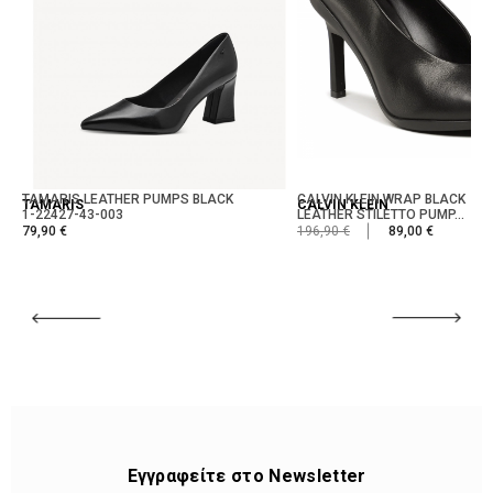
TAMARIS LEATHER PUMPS BLACK
CALVIN KLEIN WRAP BLACK
TAMARIS
CALVIN KLEIN
1-22427-43-003
LEATHER STILETTO PUMP...
79,90 €
196,90 €
89,00 €
Εγγραφείτε στο Newsletter