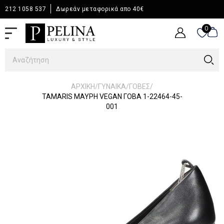
212 1058 537
Δωρεάν μεταφορικά απο 40€
0
0
/
/
/
ΑΡΧΙΚΉ
ΓΥΝΑΙΚΑ
ΓΟΒΕΣ
TAMARIS ΜΑΥΡΗ VEGAN ΓΟΒΑ 1-22464-45-
001