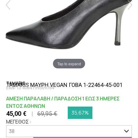
Tap to expand
TAMARIS
TAMARIS ΜΑΥΡΗ VEGAN ΓΟΒΑ 1-22464-45-001
EAN-13 4064199509764
ΑΜΕΣΗ ΠΑΡΑΛΑΒΗ / ΠΑΡΑΔΟΣΗ 1 ΕΩΣ 3 ΗΜΕΡΕΣ
ΕΝΤΟΣ ΑΘΗΝΩΝ
35,67%
45,00 €
69,95 €
ΜΕΓΕΘΟΣ :