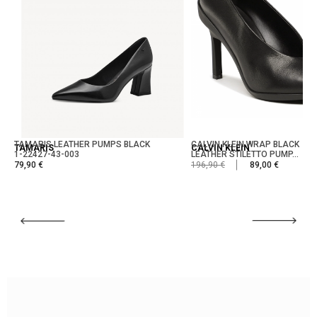
TAMARIS LEATHER PUMPS BLACK
CALVIN KLEIN WRAP BLACK
TAMARIS
CALVIN KLEIN
1-22427-43-003
LEATHER STILETTO PUMP...
79,90 €
196,90 €
89,00 €