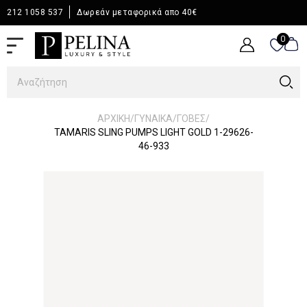
212 1058 537
Δωρεάν μεταφορικά απο 40€
0
0
/
/
/
ΑΡΧΙΚΉ
ΓΥΝΑΙΚΑ
ΓΟΒΕΣ
TAMARIS SLING PUMPS LIGHT GOLD 1-29626-
46-933