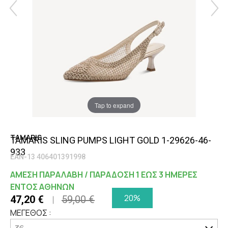
Tap to expand
TAMARIS
TAMARIS SLING PUMPS LIGHT GOLD 1-29626-46-
933
EAN-13 406401391998
ΑΜΕΣΗ ΠΑΡΑΛΑΒΗ / ΠΑΡΑΔΟΣΗ 1 ΕΩΣ 3 ΗΜΕΡΕΣ
ΕΝΤΟΣ ΑΘΗΝΩΝ
20%
47,20 €
59,00 €
ΜΕΓΕΘΟΣ :