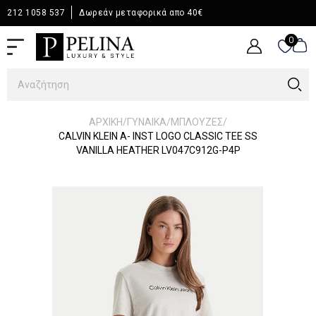
212 1058 537
Δωρεάν μεταφορικά απο 40€
0
0
/
/
/
ΑΡΧΙΚΉ
ΓΥΝΑΙΚΑ
ΜΠΛΟΥΖΕΣ
CALVIN KLEIN A- INST LOGO CLASSIC TEE SS
VANILLA HEATHER LV047C912G-P4P