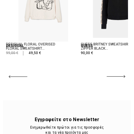
DESIGUAL FLORAL OVERISED
GUESS BRITNEY SWEATSHIRT W
DESIGUAL
GUESS
FLORAL SWEATSHIRT...
ZIPPER BLACK...
99,00 €
49,50 €
90,00 €
Εγγραφείτε στο Newsletter
Ενημερωθείτε πρώτοι για τις προσφορές
και τα νέα προϊόντα μας