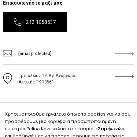
Επικοινωνήστε μαζί μας
212 1058537
[email protected]
Τριπόλεως 19, Αγ. Ανάργυροι
Αττικής ΤΚ 13561
Ακολουθήστε μας
Χρησιμοποιούμε εργαλεία όπως τα cookies για να σου
προσφέρουμε μία κορυφαία προσωποποιημένη
εμπειρία Pelina.Κάνε «κλικ» στο κουμπί
«Συμφωνώ
»
και βοήθησέ μας να προσαρμόσουμε τις προτάσεις
Εταιρεία