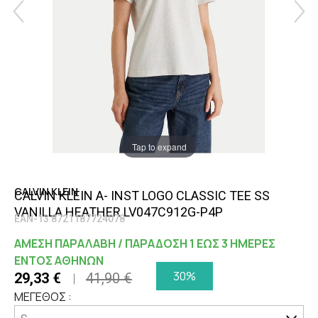
Tap to expand
CALVIN KLEIN
CALVIN KLEIN A- INST LOGO CLASSIC TEE SS
VANILLA HEATHER LV047C912G-P4P
EAN-13 8721187724078
ΑΜΕΣΗ ΠΑΡΑΛΑΒΗ / ΠΑΡΑΔΟΣΗ 1 ΕΩΣ 3 ΗΜΕΡΕΣ
ΕΝΤΟΣ ΑΘΗΝΩΝ
30%
29,33 €
41,90 €
ΜΕΓΕΘΟΣ :