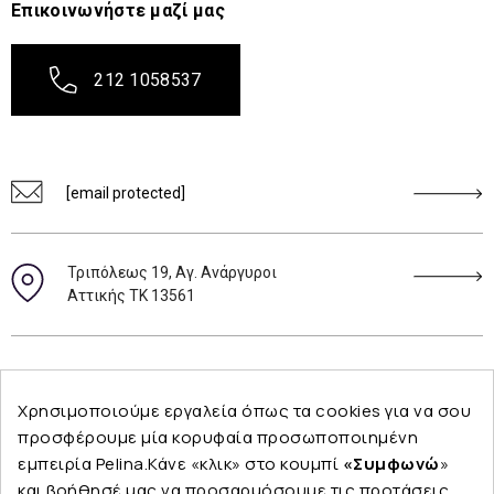
Επικοινωνήστε μαζί μας
212 1058537
[email protected]
Τριπόλεως 19, Αγ. Ανάργυροι
Αττικής ΤΚ 13561
Ακολουθήστε μας
Χρησιμοποιούμε εργαλεία όπως τα cookies για να σου
προσφέρουμε μία κορυφαία προσωποποιημένη
εμπειρία Pelina.Κάνε «κλικ» στο κουμπί
«Συμφωνώ
»
και βοήθησέ μας να προσαρμόσουμε τις προτάσεις
Εταιρεία