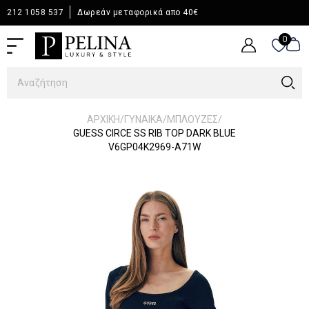
212 1058 537
Δωρεάν μεταφορικά απο 40€
0
0
/
/
/
ΑΡΧΙΚΉ
ΓΥΝΑΙΚΑ
ΜΠΛΟΥΖΕΣ
GUESS CIRCE SS RIB TOP DARK BLUE
V6GP04K2969-A71W