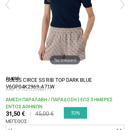
Tap to expand
GUESS
GUESS CIRCE SS RIB TOP DARK BLUE
V6GP04K2969-A71W
EAN-13 7621235988111
ΑΜΕΣΗ ΠΑΡΑΛΑΒΗ / ΠΑΡΑΔΟΣΗ 1 ΕΩΣ 3 ΗΜΕΡΕΣ
ΕΝΤΟΣ ΑΘΗΝΩΝ
30%
31,50 €
45,00 €
ΜΕΓΕΘΟΣ :