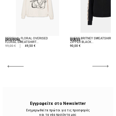
DESIGUAL FLORAL OVERISED
GUESS BRITNEY SWEATSHIRT W
DESIGUAL
GUESS
FLORAL SWEATSHIRT...
ZIPPER BLACK...
99,00 €
49,50 €
90,00 €
Εγγραφείτε στο Newsletter
Ενημερωθείτε πρώτοι για τις προσφορές
και τα νέα προϊόντα μας