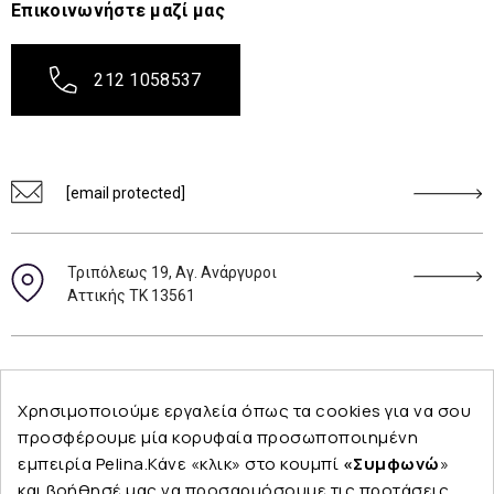
Επικοινωνήστε μαζί μας
212 1058537
[email protected]
Τριπόλεως 19, Αγ. Ανάργυροι
Αττικής ΤΚ 13561
Ακολουθήστε μας
Χρησιμοποιούμε εργαλεία όπως τα cookies για να σου
προσφέρουμε μία κορυφαία προσωποποιημένη
εμπειρία Pelina.Κάνε «κλικ» στο κουμπί
«Συμφωνώ
»
και βοήθησέ μας να προσαρμόσουμε τις προτάσεις
Εταιρεία