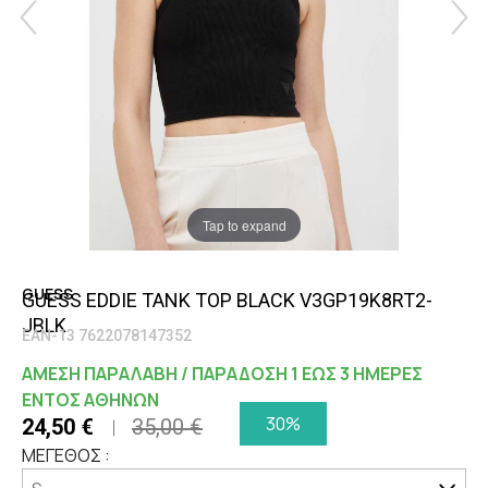
Tap to expand
GUESS
GUESS EDDIE TANK TOP BLACK V3GP19K8RT2-
JBLK
EAN-13 7622078147352
ΑΜΕΣΗ ΠΑΡΑΛΑΒΗ / ΠΑΡΑΔΟΣΗ 1 ΕΩΣ 3 ΗΜΕΡΕΣ
ΕΝΤΟΣ ΑΘΗΝΩΝ
30%
24,50 €
35,00 €
ΜΕΓΕΘΟΣ :