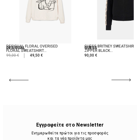
DESIGUAL FLORAL OVERISED
GUESS BRITNEY SWEATSHIRT W
DESIGUAL
GUESS
FLORAL SWEATSHIRT...
ZIPPER BLACK...
99,00 €
49,50 €
90,00 €
Εγγραφείτε στο Newsletter
Ενημερωθείτε πρώτοι για τις προσφορές
και τα νέα προϊόντα μας