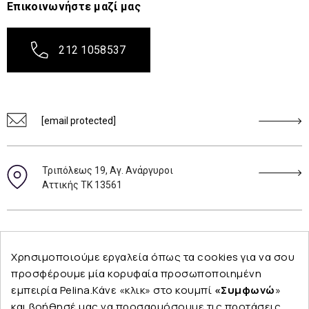
Επικοινωνήστε μαζί μας
212 1058537
[email protected]
Τριπόλεως 19, Αγ. Ανάργυροι
Αττικής ΤΚ 13561
Ακολουθήστε μας
Χρησιμοποιούμε εργαλεία όπως τα cookies για να σου
προσφέρουμε μία κορυφαία προσωποποιημένη
εμπειρία Pelina.Κάνε «κλικ» στο κουμπί
«Συμφωνώ
»
και βοήθησέ μας να προσαρμόσουμε τις προτάσεις
Εταιρεία