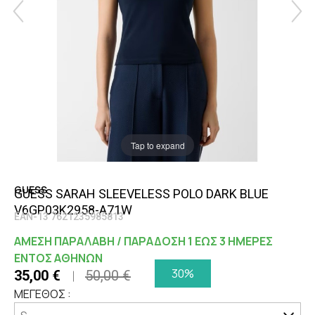
Tap to expand
GUESS
GUESS SARAH SLEEVELESS POLO DARK BLUE
V6GP03K2958-A71W
EAN-13 7621235985813
ΑΜΕΣΗ ΠΑΡΑΛΑΒΗ / ΠΑΡΑΔΟΣΗ 1 ΕΩΣ 3 ΗΜΕΡΕΣ
ΕΝΤΟΣ ΑΘΗΝΩΝ
30%
35,00 €
50,00 €
ΜΕΓΕΘΟΣ :