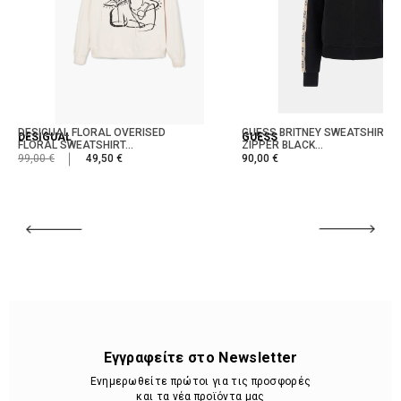
DESIGUAL FLORAL OVERISED
GUESS BRITNEY SWEATSHIRT W
DESIGUAL
GUESS
FLORAL SWEATSHIRT...
ZIPPER BLACK...
99,00 €
49,50 €
90,00 €
Εγγραφείτε στο Newsletter
Ενημερωθείτε πρώτοι για τις προσφορές
και τα νέα προϊόντα μας