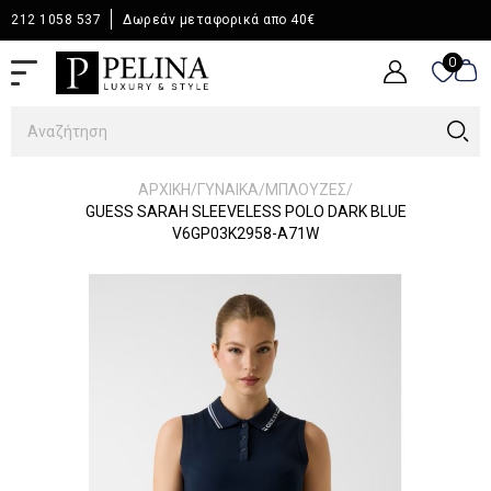
212 1058 537
Δωρεάν μεταφορικά απο 40€
0
0
/
/
/
ΑΡΧΙΚΉ
ΓΥΝΑΙΚΑ
ΜΠΛΟΥΖΕΣ
GUESS SARAH SLEEVELESS POLO DARK BLUE
V6GP03K2958-A71W