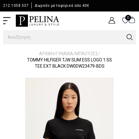
212 1058 537
Δωρεάν μεταφορικά απο 40€
0
0
/
/
/
ΑΡΧΙΚΉ
ΓΥΝΑΙΚΑ
ΜΠΛΟΥΖΕΣ
TOMMY HILFIGER TJW SLIM ESS LOGO 1 SS
TEE EXT BLACK DW0DW23479-BDS