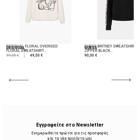
DESIGUAL FLORAL OVERISED
GUESS BRITNEY SWEATSHIRT W
DESIGUAL
GUESS
FLORAL SWEATSHIRT...
ZIPPER BLACK...
99,00 €
49,50 €
90,00 €
Εγγραφείτε στο Newsletter
Ενημερωθείτε πρώτοι για τις προσφορές
και τα νέα προϊόντα μας