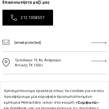
Επικοινωνήστε μαζί μας
212 1058537
[email protected]
Τριπόλεως 19, Αγ. Ανάργυροι
Αττικής ΤΚ 13561
Ακολουθήστε μας
Χρησιμοποιούμε εργαλεία όπως τα cookies για να σου
προσφέρουμε μία κορυφαία προσωποποιημένη
εμπειρία Pelina.Κάνε «κλικ» στο κουμπί
«Συμφωνώ
»
και βοήθησέ μας να προσαρμόσουμε τις προτάσεις
Εταιρεία