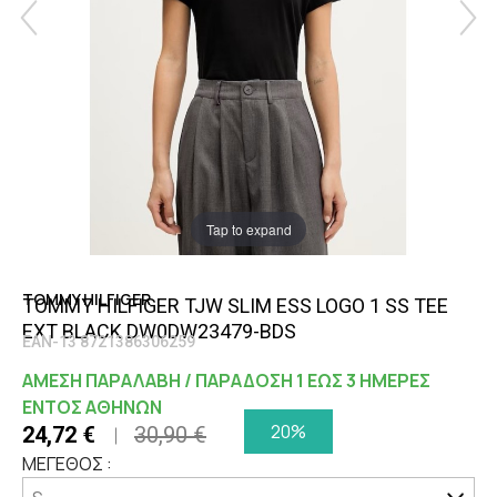
Tap to expand
TOMMY HILFIGER
TOMMY HILFIGER TJW SLIM ESS LOGO 1 SS TEE
EXT BLACK DW0DW23479-BDS
EAN-13 8721386306259
ΑΜΕΣΗ ΠΑΡΑΛΑΒΗ / ΠΑΡΑΔΟΣΗ 1 ΕΩΣ 3 ΗΜΕΡΕΣ
ΕΝΤΟΣ ΑΘΗΝΩΝ
20%
24,72 €
30,90 €
ΜΕΓΕΘΟΣ :