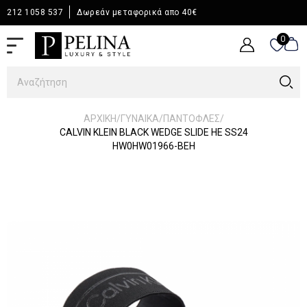
212 1058 537
Δωρεάν μεταφορικά απο 40€
0
0
/
/
/
ΑΡΧΙΚΉ
ΓΥΝΑΙΚΑ
ΠΑΝΤΟΦΛΕΣ
CALVIN KLEIN BLACK WEDGE SLIDE HE SS24
HW0HW01966-BEH