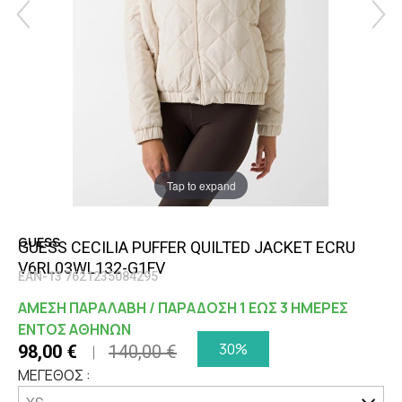
Tap to expand
GUESS
GUESS CECILIA PUFFER QUILTED JACKET ECRU
V6RL03WL132-G1FV
EAN-13 7621235084295
ΑΜΕΣΗ ΠΑΡΑΛΑΒΗ / ΠΑΡΑΔΟΣΗ 1 ΕΩΣ 3 ΗΜΕΡΕΣ
ΕΝΤΟΣ ΑΘΗΝΩΝ
30%
98,00 €
140,00 €
ΜΕΓΕΘΟΣ :