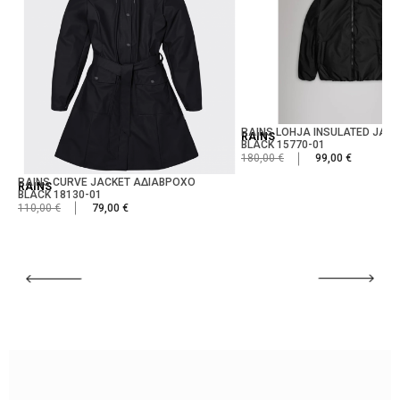
RAINS LOHJA INSULATED JAC
RAINS
BLACK 15770-01
180,00 €
99,00 €
RAINS CURVE JACKET ΑΔΙΑΒΡΟΧΟ
RAINS
BLACK 18130-01
110,00 €
79,00 €