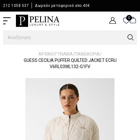
212 1058 537
Δωρεάν μεταφορικά απο 40€
0
0
/
/
/
ΑΡΧΙΚΉ
ΓΥΝΑΙΚΑ
ΠΑΝΩΦΟΡΙΑ
GUESS CECILIA PUFFER QUILTED JACKET ECRU
V6RL03WL132-G1FV