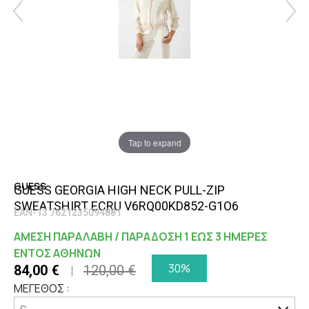
Tap to expand
GUESS
GUESS GEORGIA HIGH NECK PULL-ZIP
SWEATSHIRT ECRU V6RQ00KD852-G1O6
EAN-13 7621235094881
ΑΜΕΣΗ ΠΑΡΑΛΑΒΗ / ΠΑΡΑΔΟΣΗ 1 ΕΩΣ 3 ΗΜΕΡΕΣ
ΕΝΤΟΣ ΑΘΗΝΩΝ
30%
84,00 €
120,00 €
ΜΕΓΕΘΟΣ :