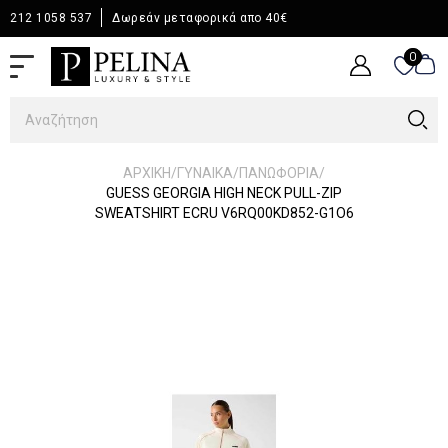
212 1058 537
Δωρεάν μεταφορικά απο 40€
0
0
/
/
/
ΑΡΧΙΚΉ
ΓΥΝΑΙΚΑ
ΠΑΝΩΦΟΡΙΑ
GUESS GEORGIA HIGH NECK PULL-ZIP
SWEATSHIRT ECRU V6RQ00KD852-G1O6