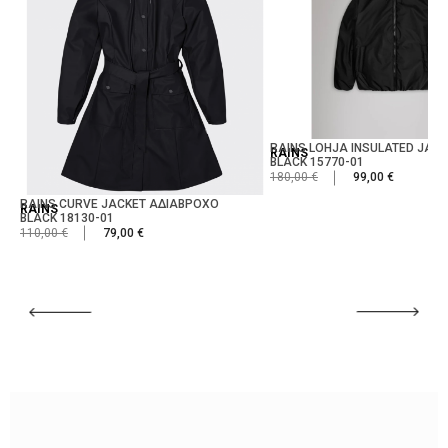
RAINS LOHJA INSULATED JAC
RAINS
BLACK 15770-01
180,00 €
99,00 €
RAINS CURVE JACKET ΑΔΙΑΒΡΟΧΟ
RAINS
BLACK 18130-01
110,00 €
79,00 €