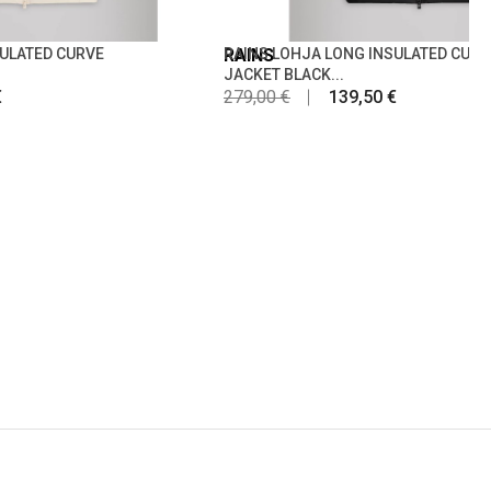
SULATED CURVE
RAINS
RAINS LOHJA LONG INSULATED CURV
JACKET BLACK...
€
279,00 €
139,50 €