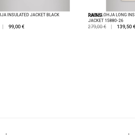
HJA INSULATED JACKET BLACK
RAINS
RAINS LOHJA LONG IN
JACKET 15880-26
99,00 €
279,00 €
139,50 