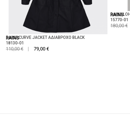
RAINS
RAINS LO
15770-01
180,00 €
RAINS
RAINS CURVE JACKET ΑΔΙΑΒΡΟΧΟ BLACK
18130-01
110,00 €
79,00 €