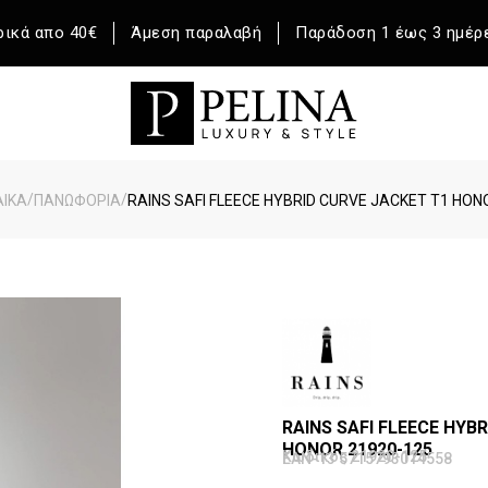
ικά απο 40€
Άμεση παραλαβή
Παράδοση 1 έως 3 ημέρ
/
/
ΑΙΚΑ
ΠΑΝΩΦΟΡΙΑ
RAINS SAFI FLEECE HYBRID CURVE JACKET T1 HON
RAINS SAFI FLEECE HYB
HONOR 21920-125
Κωδικός 21920-125
EAN-13 5715793014558