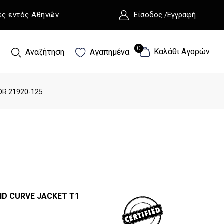
ες εντός Αθηνών
Είσοδος /Εγγραφή
0
0
Καλάθι Αγορών
Αναζήτηση
Αγαπημένα
OR 21920-125
RID CURVE JACKET T1