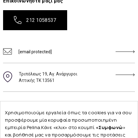
Επικοινωνήστε μαζί μας
212 1058537
[email protected]
Τριπόλεως 19, Αγ. Ανάργυροι
Αττικής ΤΚ 13561
Ακολουθήστε μας
Χρησιμοποιούμε εργαλεία όπως τα cookies για να σου
προσφέρουμε μία κορυφαία προσωποποιημένη
εμπειρία Pelina.Κάνε «κλικ» στο κουμπί
«Συμφωνώ
»
και βοήθησέ μας να προσαρμόσουμε τις προτάσεις
Εταιρεία