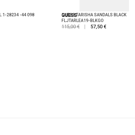
 1-28234 -44 098
GUESS
GUESS TARISHA SANDALS BLACK
FLJTARLEA19-BLKGO
115,00 €
57,50 €