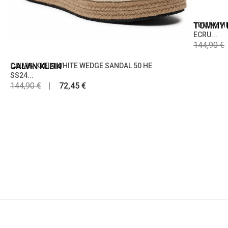
TOMMY H
TOMMY HI
ECRU...
144,90 €
CALVIN KLEIN
CALVIN KLEIN WHITE WEDGE SANDAL 50 HE
SS24...
144,90 €
72,45 €