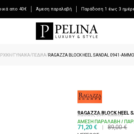
ικά απο 40€
Άμεση παραλαβή
Παράδοση 1 έως 3 ημέρ
/
/
/
ΡΧΙΚΉ
ΓΥΝΑΙΚΑ
ΠΕΔΙΛΑ
RAGAZZA BLOCK HEEL SANDAL 0941-AMM
RAGAZZA BLOCK HEEL 
Κωδικός 0941-AMMOS
ΑΜΕΣΗ ΠΑΡΑΛΑΒΗ / ΠΑΡ
71,20 €
89,00 €