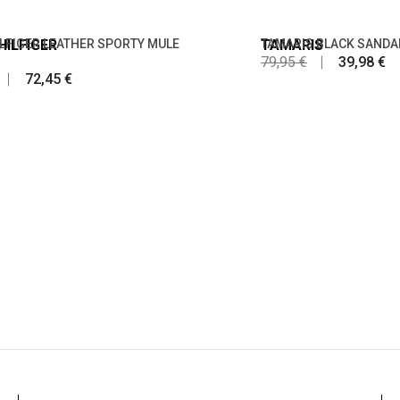
ILFIGER
LFIGER LEATHER SPORTY MULE
TAMARIS
TAMARIS BLACK SANDAL
79,95 €
39,98 €
72,45 €