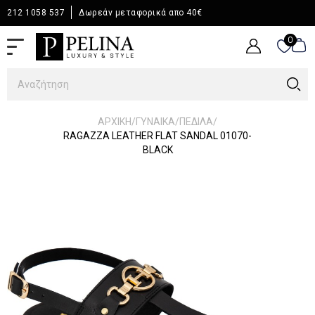
212 1058 537
Δωρεάν μεταφορικά απο 40€
0
0
/
/
/
ΑΡΧΙΚΉ
ΓΥΝΑΙΚΑ
ΠΕΔΙΛΑ
RAGAZZA LEATHER FLAT SANDAL 01070-
BLACK