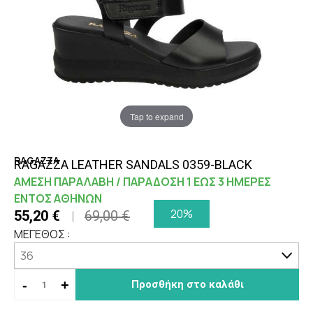
Tap to expand
RAGAZZA
RAGAZZA LEATHER SANDALS 0359-BLACK
ΑΜΕΣΗ ΠΑΡΑΛΑΒΗ / ΠΑΡΑΔΟΣΗ 1 ΕΩΣ 3 ΗΜΕΡΕΣ
ΕΝΤΟΣ ΑΘΗΝΩΝ
20%
55,20 €
69,00 €
ΜΕΓΕΘΟΣ :
-
+
Προσθήκη στο καλάθι