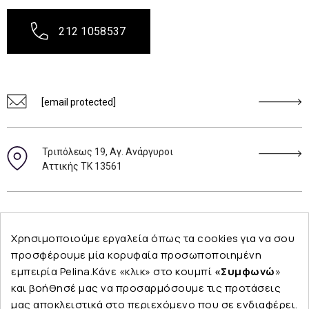
212 1058537
[email protected]
Τριπόλεως 19, Αγ. Ανάργυροι
Αττικής ΤΚ 13561
Ακολουθήστε μας
Χρησιμοποιούμε εργαλεία όπως τα cookies για να σου
προσφέρουμε μία κορυφαία προσωποποιημένη
εμπειρία Pelina.Κάνε «κλικ» στο κουμπί
«Συμφωνώ
»
και βοήθησέ μας να προσαρμόσουμε τις προτάσεις
Εταιρεία
μας αποκλειστικά στο περιεχόμενο που σε ενδιαφέρει.